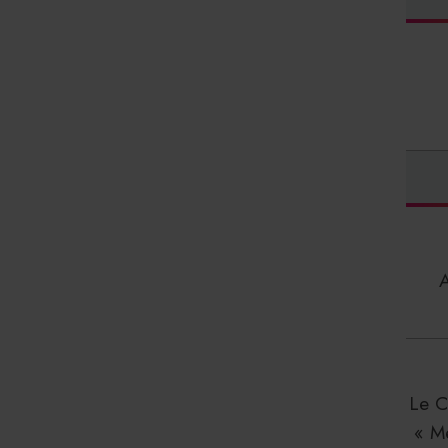
Le C
« M