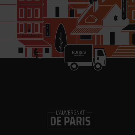
re
in
Les 
Gl
ouv
Logi