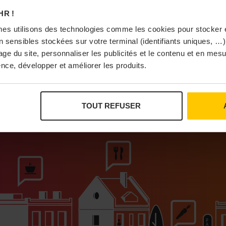
À Pa
HR !
es utilisons des technologies comme les cookies pour stocker 
 sensibles stockées sur votre terminal (identifiants uniques, …),
sage du site, personnaliser les publicités et le contenu et en me
nce, développer et améliorer les produits.
Vi
TOUT REFUSER
ur que vivent les commerces de proximité
Bras
I