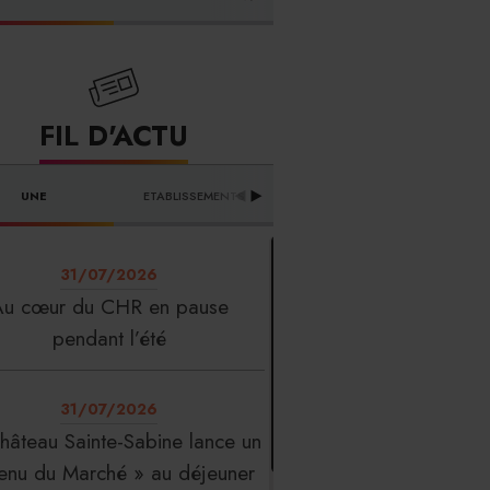
FOURNISSEURS
FIL D'ACTU
UNE
ETABLISSEMENTS
PROFESSION
T
31/07/2026
Au cœur du CHR en pause
pendant l’été
31/07/2026
hâteau Sainte-Sabine lance un
enu du Marché » au déjeuner