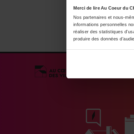
Merci de lire Au Coeur du C
Nos partenaires et nous-mêm
informations personnelles non
réaliser des statistiques d'u
produire des données d’audie
Médias engagés po