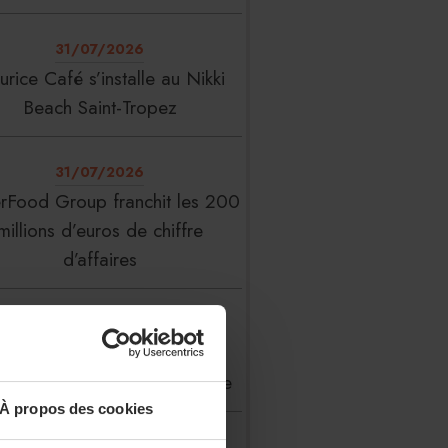
31/07/2026
rice Café s’installe au Nikki
Beach Saint-Tropez
31/07/2026
erFood Group franchit les 200
millions d’euros de chiffre
d’affaires
31/07/2026
 Liste : La Réserve Paris de
veau meilleur hôtel du monde
À propos des cookies
31/07/2026