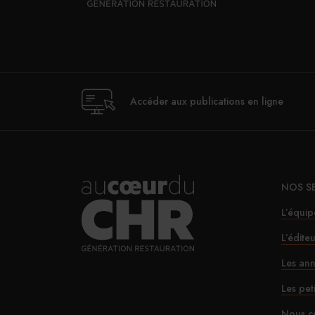
Accéder aux publications en ligne
NOS S
L’équip
L’édite
Les ann
Les pet
Nous c