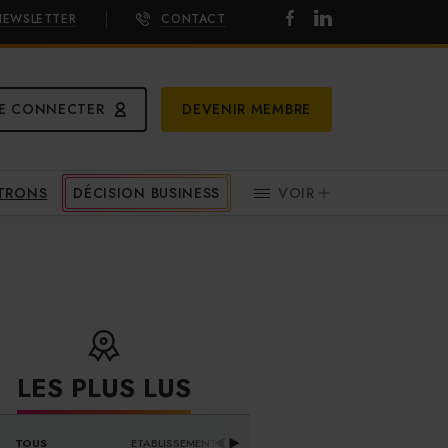
NEWSLETTER
CONTACT
E CONNECTER
DEVENIR MEMBRE
ATRONS
DÉCISION BUSINESS
VOIR
T
LES PLUS LUS
DISTRIBUTEURS & 
TOUS
ETABLISSEMENTS
PR