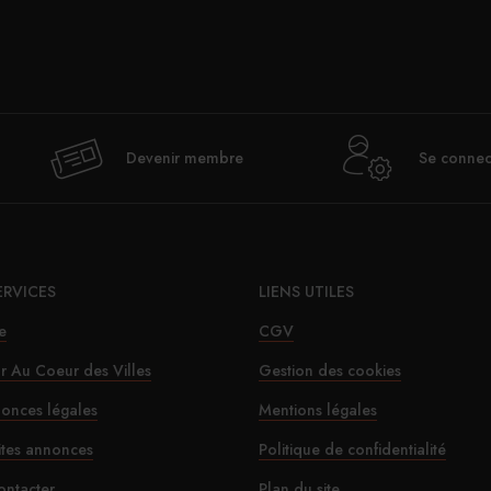
Val
Devenir membre
Se connec
déje
ERVICES
LIENS UTILES
e
CGV
ur Au Coeur des Villes
Gestion des cookies
onces légales
Mentions légales
Le SD
ites annonces
Politique de confidentialité
ontacter
Plan du site