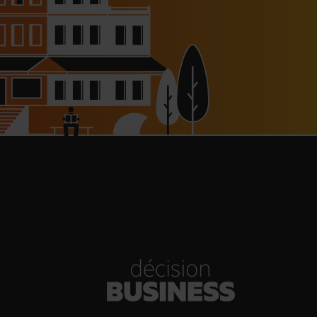
haussée à 8 000 € pour les
dépendants, l’autoroute A63
réouverte
30/07/2026
Bold Woman Dinners de Veuve
Clicquot de retour
30/07/2026
enn Viel et Brandon Dehan
rent la première boutique des
Glaces Minot
30/07/2026
s Hôtels : un chiffre d’affaires