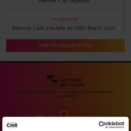
Marché » au déjeuner
31/07/2026
Maurice Café s’installe au Nikki Beach Saint-
Tropez
VOIR TOUTES LES ACTUS
31/07/2026
DalterFood Group franchit les 200 millions
d’euros de chiffre d’affaires
31/07/2026
Médias engagés pour que vivent les commerces
de proximité
La Liste : La Réserve Paris de nouveau meilleur
hôtel du monde
31/07/2026