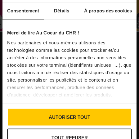
À Paris, le Doobie’s renaît sous la forme d’une
Consentement
Détails
À propos des cookies
maison de collectionneur
Merci de lire Au Coeur du CHR !
31/07/2026
Vins fins : la Chine affiche ses ambitions
Nos partenaires et nous-mêmes utilisons des
NOS PUBLICATIONS
technologies comme les cookies pour stocker et/ou
accéder à des informations personnelles non sensibles
31/07/2026
stockées sur votre terminal (identifiants uniques, …), que
Brasserie Dupont : la bière saison, mais pas
nous traitons afin de réaliser des statistiques d'usage du
site, personnaliser les publicités et le contenu et en
que…
mesurer les performances, produire des données
d’audience, développer et améliorer les produits.
30/07/2026
Incendies : l’aide d’urgence rehaussée à 8 000 €
AUTORISER TOUT
pour les indépendants, l’autoroute A63 réouverte
TOUT REFUSER