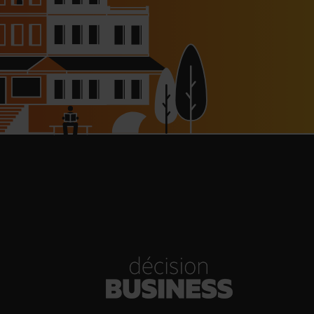
haussée à 8 000 € pour les
dépendants, l’autoroute A63
réouverte
30/07/2026
Bold Woman Dinners de Veuve
Clicquot de retour
30/07/2026
enn Viel et Brandon Dehan
rent la première boutique des
Glaces Minot
30/07/2026
s Hôtels : un chiffre d’affaires