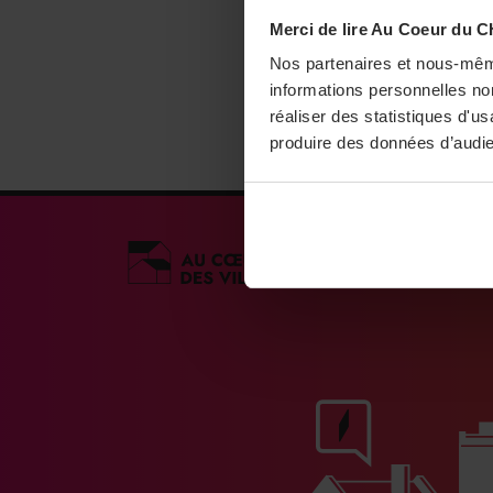
Merci de lire Au Coeur du C
Nos partenaires et nous-mêm
informations personnelles non
réaliser des statistiques d'u
produire des données d’audie
Médias engagés po