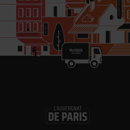
re
in
Les 
Gl
ouv
Logi