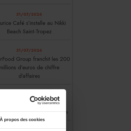
31/07/2026
rice Café s’installe au Nikki
Beach Saint-Tropez
31/07/2026
erFood Group franchit les 200
millions d’euros de chiffre
d’affaires
31/07/2026
 Liste : La Réserve Paris de
veau meilleur hôtel du monde
À propos des cookies
31/07/2026