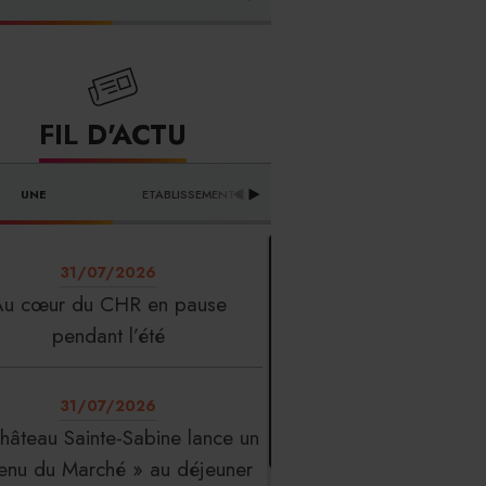
FOURNISSEURS
FIL D'ACTU
UNE
ETABLISSEMENTS
PROFESSION
T
31/07/2026
Au cœur du CHR en pause
pendant l’été
31/07/2026
hâteau Sainte-Sabine lance un
enu du Marché » au déjeuner