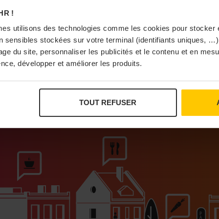
À Pa
HR !
es utilisons des technologies comme les cookies pour stocker 
 sensibles stockées sur votre terminal (identifiants uniques, …),
sage du site, personnaliser les publicités et le contenu et en me
nce, développer et améliorer les produits.
Vi
TOUT REFUSER
ur que vivent les commerces de proximité
Bras
I