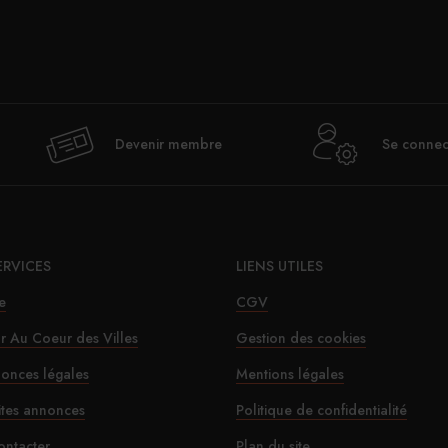
Val
Devenir membre
Se connec
déje
ERVICES
LIENS UTILES
e
CGV
ur Au Coeur des Villes
Gestion des cookies
onces légales
Mentions légales
Le SD
ites annonces
Politique de confidentialité
ontacter
Plan du site