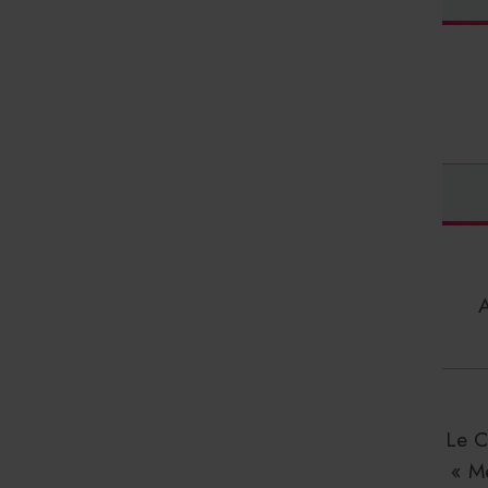
Le C
« M