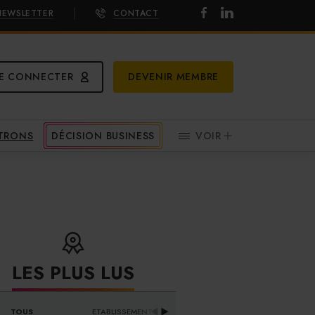
NEWSLETTER
CONTACT
E CONNECTER
DEVENIR MEMBRE
ATRONS
DÉCISION BUSINESS
VOIR
LES PLUS LUS
DISTRIBUTEURS & 
TOUS
ETABLISSEMENTS
PR