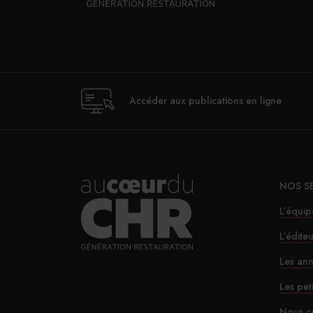
Accéder aux publications en ligne
NOS S
L’équip
L’édite
Les ann
Les pet
Nous c