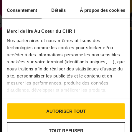
À Paris, le Doobie’s renaît sous la forme d’une
Consentement
Détails
À propos des cookies
maison de collectionneur
Merci de lire Au Coeur du CHR !
31/07/2026
Vins fins : la Chine affiche ses ambitions
Nos partenaires et nous-mêmes utilisons des
NOS PUBLICATIONS
technologies comme les cookies pour stocker et/ou
accéder à des informations personnelles non sensibles
31/07/2026
stockées sur votre terminal (identifiants uniques, …), que
Brasserie Dupont : la bière saison, mais pas
nous traitons afin de réaliser des statistiques d'usage du
site, personnaliser les publicités et le contenu et en
que…
mesurer les performances, produire des données
d’audience, développer et améliorer les produits.
30/07/2026
Incendies : l’aide d’urgence rehaussée à 8 000 €
AUTORISER TOUT
pour les indépendants, l’autoroute A63 réouverte
TOUT REFUSER