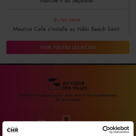
Marché » au déjeuner
31/07/2026
Maurice Café s’installe au Nikki Beach Saint-
Tropez
VOIR TOUTES LES ACTUS
31/07/2026
DalterFood Group franchit les 200 millions
d’euros de chiffre d’affaires
31/07/2026
Médias engagés pour que vivent les commerces
de proximité
La Liste : La Réserve Paris de nouveau meilleur
hôtel du monde
31/07/2026