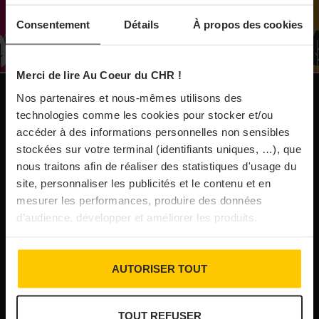
À Paris, le Doobie’s renaît sous la forme d’une
Consentement
Détails
À propos des cookies
maison de collectionneur
Merci de lire Au Coeur du CHR !
31/07/2026
Vins fins : la Chine affiche ses ambitions
Nos partenaires et nous-mêmes utilisons des
NOS PUBLICATIONS
technologies comme les cookies pour stocker et/ou
accéder à des informations personnelles non sensibles
31/07/2026
stockées sur votre terminal (identifiants uniques, …), que
Brasserie Dupont : la bière saison, mais pas
nous traitons afin de réaliser des statistiques d'usage du
site, personnaliser les publicités et le contenu et en
que…
mesurer les performances, produire des données
d’audience, développer et améliorer les produits.
30/07/2026
Incendies : l’aide d’urgence rehaussée à 8 000 €
AUTORISER TOUT
pour les indépendants, l’autoroute A63 réouverte
TOUT REFUSER