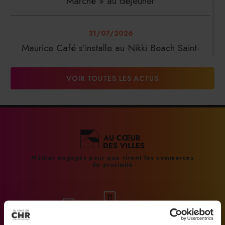
Marché » au déjeuner
31/07/2026
Maurice Café s’installe au Nikki Beach Saint-
Tropez
VOIR TOUTES LES ACTUS
31/07/2026
DalterFood Group franchit les 200 millions
d’euros de chiffre d’affaires
31/07/2026
Médias engagés pour que vivent les commerces
de proximité
La Liste : La Réserve Paris de nouveau meilleur
hôtel du monde
31/07/2026