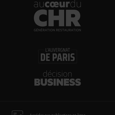
30/07/2026
Incendies : l’aide d’urgence rehaussée à 8 000 €
pour les indépendants, l’autoroute A63 réouverte
30/07/2026
Les Bold Woman Dinners de Veuve Clicquot de
retour
30/07/2026
Glenn Viel et Brandon Dehan ouvrent la première
boutique des Glaces Minot
30/07/2026