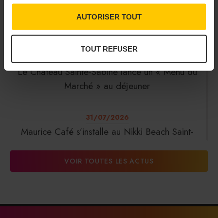
31/07/2026
AUTORISER TOUT
Au cœur du CHR en pause pendant l’été
TOUT REFUSER
31/07/2026
Le Château Sainte-Sabine lance un « Menu du
Marché » au déjeuner
31/07/2026
Maurice Café s’installe au Nikki Beach Saint-
Tropez
VOIR TOUTES LES ACTUS
31/07/2026
DalterFood Group franchit les 200 millions
d’euros de chiffre d’affaires