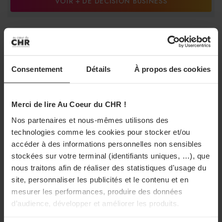
VOIR + DE DÉCISION BUSINESS
LES PLUS LUS
Consentement
Détails
À propos des cookies
DISTRIBU
TOUS
ETABLISSEMENTS
FOURNI
Merci de lire Au Coeur du CHR !
Nos partenaires et nous-mêmes utilisons des
technologies comme les cookies pour stocker et/ou
accéder à des informations personnelles non sensibles
stockées sur votre terminal (identifiants uniques, …), que
FIL D'ACTU
nous traitons afin de réaliser des statistiques d'usage du
site, personnaliser les publicités et le contenu et en
mesurer les performances, produire des données
UNE
ETABLISSEMENTS
PRO
d’audience, développer et améliorer les produits.