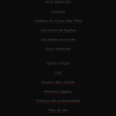
NOS SERVICES
30/07/2026
L’équipe
Alfred Hotels ouvre son premier hôtel à Paris
L’éditeur Au Coeur des Villes
29/07/2026
Les annonces légales
InterContinental Paris Le Grand : Christophe
Les petites annonces
Laure nommé chevalier de la Légion d’honneur
Nous contacter
29/07/2026
LIENS UTILES
Marnie House a ouvert ses portes au Touquet
CGV
Gestion des cookies
29/07/2026
Mentions légales
Brown-Forman rejette l’offre de Sazerac
Politique de confidentialité
29/07/2026
Plan du site