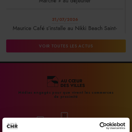
Marché » au déjeuner
31/07/2026
Maurice Café s’installe au Nikki Beach Saint-
Tropez
VOIR TOUTES LES ACTUS
31/07/2026
DalterFood Group franchit les 200 millions
d’euros de chiffre d’affaires
31/07/2026
Médias engagés pour que vivent les commerces
de proximité
La Liste : La Réserve Paris de nouveau meilleur
hôtel du monde
31/07/2026