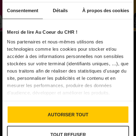
À Paris, le Doobie’s renaît sous la forme d’une
Consentement
Détails
À propos des cookies
maison de collectionneur
Merci de lire Au Coeur du CHR !
31/07/2026
Vins fins : la Chine affiche ses ambitions
Nos partenaires et nous-mêmes utilisons des
NOS PUBLICATIONS
technologies comme les cookies pour stocker et/ou
accéder à des informations personnelles non sensibles
31/07/2026
stockées sur votre terminal (identifiants uniques, …), que
Brasserie Dupont : la bière saison, mais pas
nous traitons afin de réaliser des statistiques d'usage du
site, personnaliser les publicités et le contenu et en
que…
mesurer les performances, produire des données
d’audience, développer et améliorer les produits.
30/07/2026
Incendies : l’aide d’urgence rehaussée à 8 000 €
AUTORISER TOUT
pour les indépendants, l’autoroute A63 réouverte
TOUT REFUSER