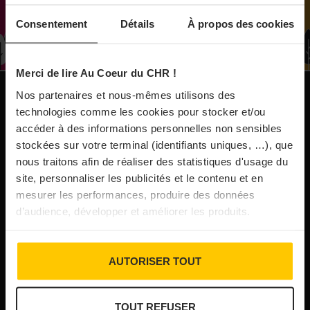
À Paris, le Doobie’s renaît sous la forme d’une
Consentement
Détails
À propos des cookies
maison de collectionneur
Merci de lire Au Coeur du CHR !
31/07/2026
Vins fins : la Chine affiche ses ambitions
Nos partenaires et nous-mêmes utilisons des
NOS PUBLICATIONS
technologies comme les cookies pour stocker et/ou
accéder à des informations personnelles non sensibles
31/07/2026
stockées sur votre terminal (identifiants uniques, …), que
Brasserie Dupont : la bière saison, mais pas
nous traitons afin de réaliser des statistiques d'usage du
site, personnaliser les publicités et le contenu et en
que…
mesurer les performances, produire des données
d’audience, développer et améliorer les produits.
30/07/2026
Incendies : l’aide d’urgence rehaussée à 8 000 €
AUTORISER TOUT
pour les indépendants, l’autoroute A63 réouverte
TOUT REFUSER