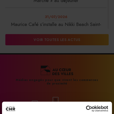
Marché » au déjeuner
31/07/2026
Maurice Café s’installe au Nikki Beach Saint-
Tropez
VOIR TOUTES LES ACTUS
31/07/2026
DalterFood Group franchit les 200 millions
d’euros de chiffre d’affaires
31/07/2026
Médias engagés pour que vivent les commerces
de proximité
La Liste : La Réserve Paris de nouveau meilleur
hôtel du monde
31/07/2026