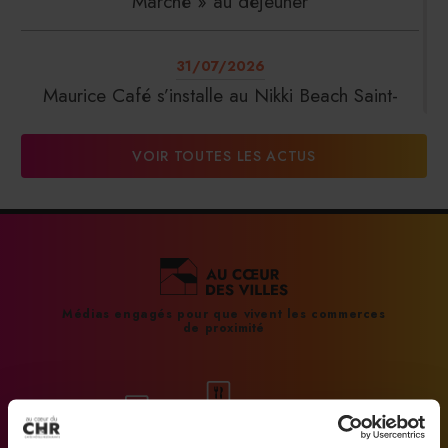
Marché » au déjeuner
31/07/2026
Maurice Café s’installe au Nikki Beach Saint-
Tropez
VOIR TOUTES LES ACTUS
31/07/2026
DalterFood Group franchit les 200 millions
d’euros de chiffre d’affaires
31/07/2026
Médias engagés pour que vivent les commerces
de proximité
La Liste : La Réserve Paris de nouveau meilleur
hôtel du monde
31/07/2026