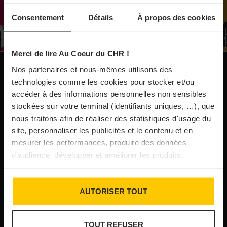
À Paris, le Doobie’s renaît sous la forme d’une
Consentement
Détails
À propos des cookies
maison de collectionneur
Merci de lire Au Coeur du CHR !
31/07/2026
Vins fins : la Chine affiche ses ambitions
Nos partenaires et nous-mêmes utilisons des
NOS PUBLICATIONS
technologies comme les cookies pour stocker et/ou
accéder à des informations personnelles non sensibles
31/07/2026
stockées sur votre terminal (identifiants uniques, …), que
Brasserie Dupont : la bière saison, mais pas
nous traitons afin de réaliser des statistiques d'usage du
site, personnaliser les publicités et le contenu et en
que…
mesurer les performances, produire des données
d’audience, développer et améliorer les produits.
30/07/2026
Incendies : l’aide d’urgence rehaussée à 8 000 €
AUTORISER TOUT
pour les indépendants, l’autoroute A63 réouverte
TOUT REFUSER