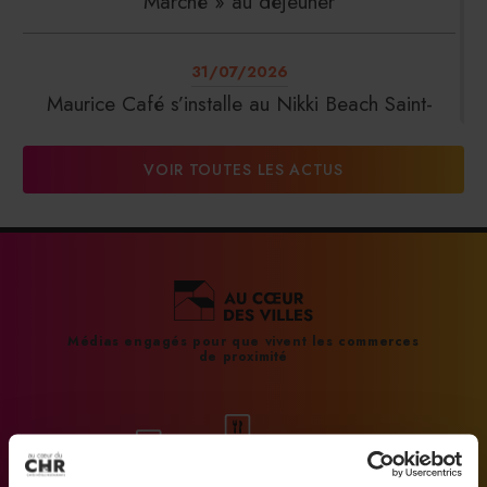
Marché » au déjeuner
31/07/2026
Maurice Café s’installe au Nikki Beach Saint-
Tropez
VOIR TOUTES LES ACTUS
31/07/2026
DalterFood Group franchit les 200 millions
d’euros de chiffre d’affaires
31/07/2026
Médias engagés pour que vivent les commerces
de proximité
La Liste : La Réserve Paris de nouveau meilleur
hôtel du monde
31/07/2026