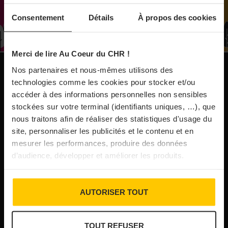
À Paris, le Doobie’s renaît sous la forme d’une
Consentement
Détails
À propos des cookies
maison de collectionneur
Merci de lire Au Coeur du CHR !
31/07/2026
Vins fins : la Chine affiche ses ambitions
Nos partenaires et nous-mêmes utilisons des
NOS PUBLICATIONS
technologies comme les cookies pour stocker et/ou
accéder à des informations personnelles non sensibles
31/07/2026
stockées sur votre terminal (identifiants uniques, …), que
Brasserie Dupont : la bière saison, mais pas
nous traitons afin de réaliser des statistiques d'usage du
site, personnaliser les publicités et le contenu et en
que…
mesurer les performances, produire des données
d’audience, développer et améliorer les produits.
30/07/2026
Incendies : l’aide d’urgence rehaussée à 8 000 €
AUTORISER TOUT
pour les indépendants, l’autoroute A63 réouverte
TOUT REFUSER