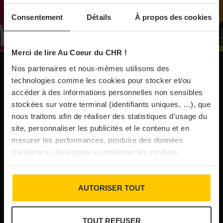
À Paris, le Doobie’s renaît sous la forme d’une
Consentement
Détails
À propos des cookies
maison de collectionneur
Merci de lire Au Coeur du CHR !
31/07/2026
Vins fins : la Chine affiche ses ambitions
Nos partenaires et nous-mêmes utilisons des
NOS PUBLICATIONS
technologies comme les cookies pour stocker et/ou
accéder à des informations personnelles non sensibles
31/07/2026
stockées sur votre terminal (identifiants uniques, …), que
Brasserie Dupont : la bière saison, mais pas
nous traitons afin de réaliser des statistiques d'usage du
site, personnaliser les publicités et le contenu et en
que…
mesurer les performances, produire des données
d’audience, développer et améliorer les produits.
30/07/2026
Incendies : l’aide d’urgence rehaussée à 8 000 €
AUTORISER TOUT
pour les indépendants, l’autoroute A63 réouverte
TOUT REFUSER