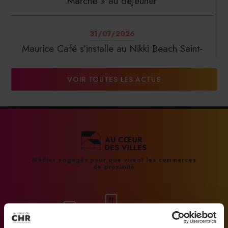
Marché » au déjeuner
31/07/2026
Maurice Café s’installe au Nikki Beach Saint-
Tropez
VOIR TOUTES LES ACTUS
31/07/2026
DalterFood Group franchit les 200 millions
d’euros de chiffre d’affaires
31/07/2026
Médias engagés pour que vivent les commerces
de proximité
La Liste : La Réserve Paris de nouveau meilleur
hôtel du monde
31/07/2026