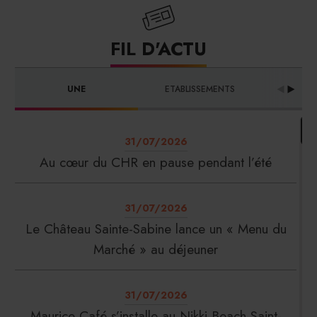
FIL D'ACTU
UNE
ETABLISSEMENTS
PRO
31/07/2026
Au cœur du CHR en pause pendant l’été
31/07/2026
Le Château Sainte-Sabine lance un « Menu du
Marché » au déjeuner
31/07/2026
Maurice Café s’installe au Nikki Beach Saint-