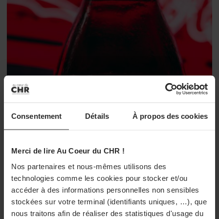
Consentement
Détails
À propos des cookies
Merci de lire Au Coeur du CHR !
LIQUIDES
Nos partenaires et nous-mêmes utilisons des
Coca-Cola modifie sa recette à la demande de
technologies comme les cookies pour stocker et/ou
Donald Trump
accéder à des informations personnelles non sensibles
Le président Donal Trump, grand consommateur de Coca-
stockées sur votre terminal (identifiants uniques, …), que
Cola, a annoncé que l'entreprise avait accepté de modifier sa
nous traitons afin de réaliser des statistiques d'usage du