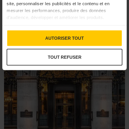
recette aux Etats-Unis.
site, personnaliser les publicités et le contenu et en
24/07/2025 à 15h00
mesurer les performances, produire des données
d’audience, développer et améliorer les produits.
AUTORISER TOUT
TOUT REFUSER