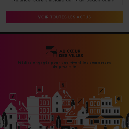
Tropez
VOIR TOUTES LES ACTUS
31/07/2026
DalterFood Group franchit les 200 millions
d’euros de chiffre d’affaires
31/07/2026
Médias engagés pour que vivent les commerces
de proximité
La Liste : La Réserve Paris de nouveau meilleur
hôtel du monde
31/07/2026
À Paris, le Doobie’s renaît sous la forme d’une
maison de collectionneur