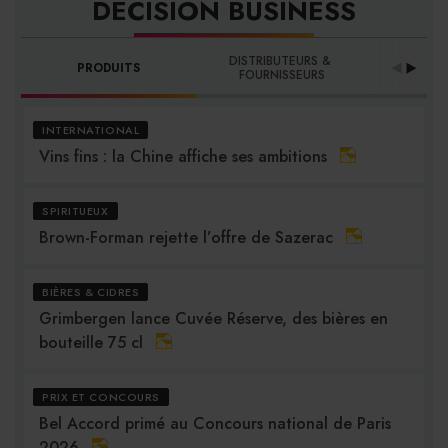
DÉCISION BUSINESS
DISTRIBUTEURS & 
PRODUITS
PRO
FOURNISSEURS
INTERNATIONAL
Vins fins : la Chine affiche ses ambitions
SPIRITUEUX
Brown-Forman rejette l’offre de Sazerac
BIÈRES & CIDRES
Grimbergen lance Cuvée Réserve, des bières en
bouteille 75 cl
PRIX ET CONCOURS
Bel Accord primé au Concours national de Paris
2026