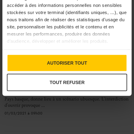
accéder à des informations personnelles non sensibles
stockées sur votre terminal (identifiants uniques, …), que
nous traitons afin de réaliser des statistiques d'usage du
site, personnaliser les publicités et le contenu et en
mesurer les performances, produire des données
d’audience, développer et améliorer les produits.
RESTAURATION
AUTORISER TOUT
Covid-19 : la fermeture des restaurants
français profite aux espagnols
TOUT REFUSER
Avec des mesures sanitaires disparates entre la France et
l’Espagne, le col d’Ibardin, point de passage de la frontière au
Pays basque, donne lieu à un scénario ubuesque. L’interdiction
d’ouvrir provoque ...
01/03/2021 à 09h00