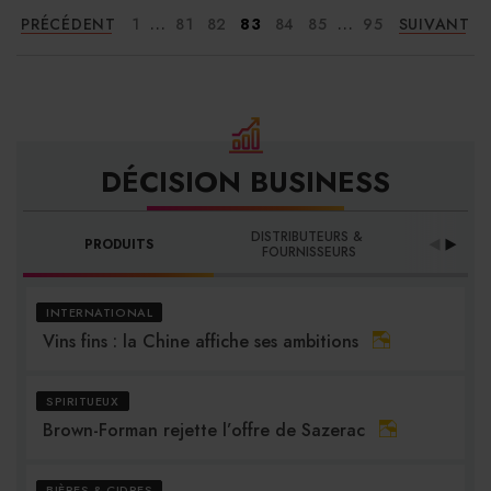
...
...
PRÉCÉDENT
1
81
82
83
84
85
95
SUIVANT
DÉCISION BUSINESS
DISTRIBUTEURS & 
PRODUITS
PRO
FOURNISSEURS
INTERNATIONAL
Vins fins : la Chine affiche ses ambitions
SPIRITUEUX
Brown-Forman rejette l’offre de Sazerac
BIÈRES & CIDRES