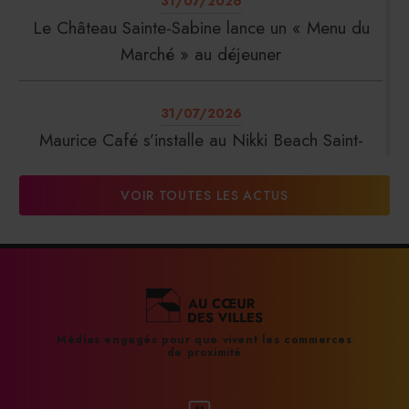
31/07/2026
Le Château Sainte-Sabine lance un « Menu du
Marché » au déjeuner
31/07/2026
Maurice Café s’installe au Nikki Beach Saint-
Tropez
VOIR TOUTES LES ACTUS
31/07/2026
DalterFood Group franchit les 200 millions
d’euros de chiffre d’affaires
31/07/2026
Médias engagés pour que vivent les commerces
de proximité
La Liste : La Réserve Paris de nouveau meilleur
hôtel du monde