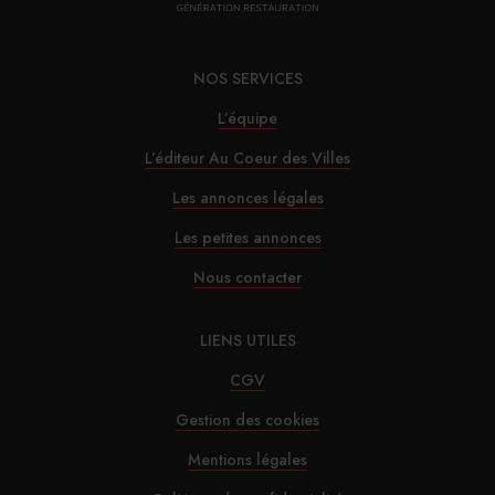
TPE
NOS SERVICES
30/07/2026
L’équipe
Alfred Hotels ouvre son premier hôtel à Paris
L’éditeur Au Coeur des Villes
29/07/2026
Les annonces légales
InterContinental Paris Le Grand : Christophe
Les petites annonces
Laure nommé chevalier de la Légion d’honneur
Nous contacter
29/07/2026
LIENS UTILES
Marnie House a ouvert ses portes au Touquet
CGV
Gestion des cookies
29/07/2026
Mentions légales
Brown-Forman rejette l’offre de Sazerac