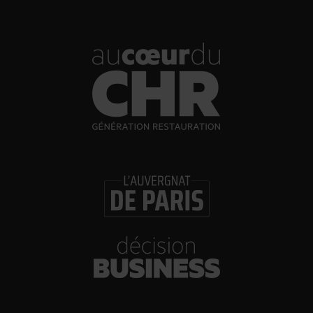
Brasserie Dupont : la bière saison, mais pas
que…
30/07/2026
Incendies : l’aide d’urgence rehaussée à 8 000 €
pour les indépendants, l’autoroute A63 réouverte
30/07/2026
Les Bold Woman Dinners de Veuve Clicquot de
retour
30/07/2026
Glenn Viel et Brandon Dehan ouvrent la première
boutique des Glaces Minot