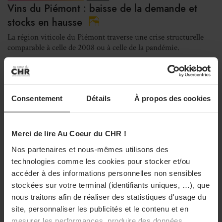
Vins du Piémont : baisse de la demande et
stocks en hausse
La région viticole du Piémont traverse une crise structurelle
comparable à celle de 2008 ou à celle de la pandémie.
19/03/2026 à 18h20
DÉCISION BUSINESS
VINS
Consentement
Détails
À propos des cookies
Le haut de gamme sous pression dans la Napa
Valley
Merci de lire Au Coeur du CHR !
Le marché des vins haut de gamme de la Napa Valley montre
un ralentissement. Le prix moyen des bouteilles s'est effondré
Nos partenaires et nous-mêmes utilisons des
de 39 % en trois ans
technologies comme les cookies pour stocker et/ou
19/03/2026 à 11h06
accéder à des informations personnelles non sensibles
stockées sur votre terminal (identifiants uniques, …), que
nous traitons afin de réaliser des statistiques d'usage du
site, personnaliser les publicités et le contenu et en
mesurer les performances, produire des données