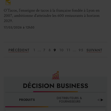
O’Tacos, l’enseigne de tacos à la française fondée à Lyon en
2007, ambitionne d'atteindre les 600 restaurants à horizon
2029.
17/03/2026 à 12h50
...
...
PRÉCÉDENT
1
7
8
9
10
11
95
SUIVANT
DÉCISION BUSINESS
DISTRIBUTEURS & 
PRODUITS
PRO
FOURNISSEURS