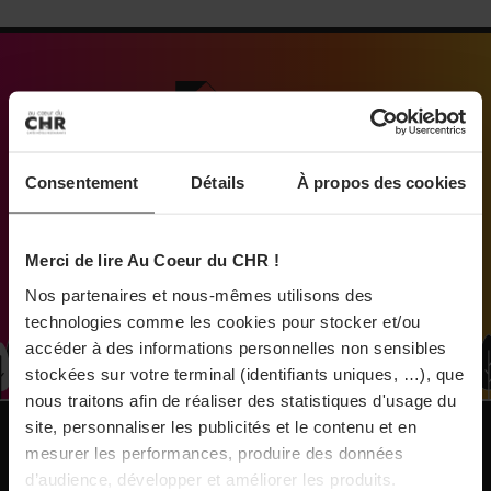
À Paris, le Doobie’s renaît sous la forme d’une
maison de collectionneur
31/07/2026
Médias engagés pour que vivent les commerces
Vins fins : la Chine affiche ses ambitions
de proximité
Consentement
Détails
À propos des cookies
31/07/2026
Brasserie Dupont : la bière saison, mais pas
Merci de lire Au Coeur du CHR !
que…
Nos partenaires et nous-mêmes utilisons des
technologies comme les cookies pour stocker et/ou
accéder à des informations personnelles non sensibles
30/07/2026
stockées sur votre terminal (identifiants uniques, …), que
Incendies : l’aide d’urgence rehaussée à 8 000 €
nous traitons afin de réaliser des statistiques d'usage du
pour les indépendants, l’autoroute A63 réouverte
site, personnaliser les publicités et le contenu et en
NOS PUBLICATIONS
mesurer les performances, produire des données
d’audience, développer et améliorer les produits.