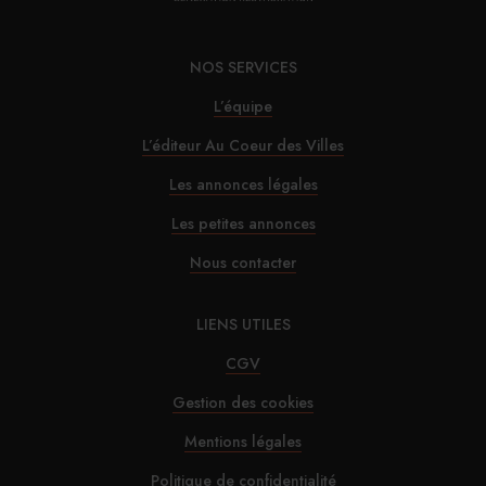
29/07/2026
NOS SERVICES
Marnie House a ouvert ses portes au Touquet
L’équipe
L’éditeur Au Coeur des Villes
29/07/2026
Les annonces légales
Brown-Forman rejette l’offre de Sazerac
Les petites annonces
Nous contacter
29/07/2026
La Maison de la Pistache s’installe à Marseille
LIENS UTILES
CGV
Gestion des cookies
Mentions légales
Politique de confidentialité