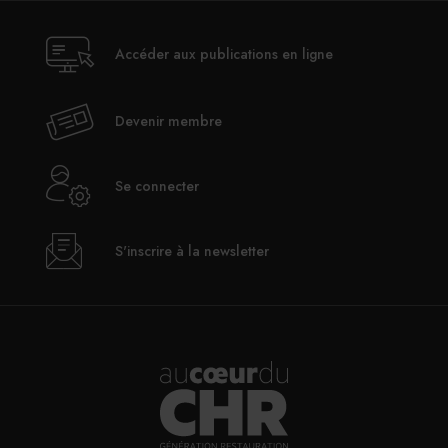
30/07/2026
Accéder aux publications en ligne
Le Mas de Peint lance des déjeuners estivaux au
bord de sa piscine
Devenir membre
30/07/2026
Se connecter
Le SDI appelle à ne pas alourdir la fiscalité des
TPE
S'inscrire à la newsletter
30/07/2026
Alfred Hotels ouvre son premier hôtel à Paris
29/07/2026
InterContinental Paris Le Grand : Christophe
Laure nommé chevalier de la Légion d’honneur