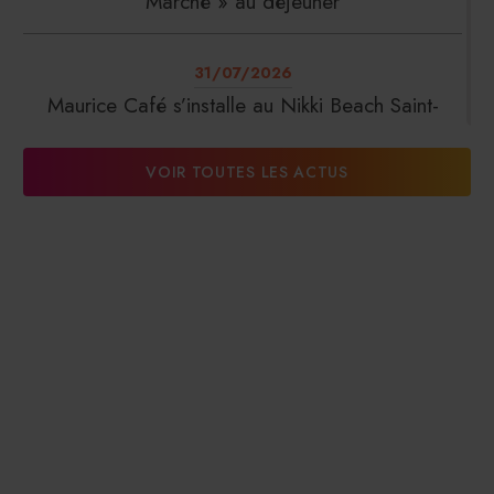
Marché » au déjeuner
31/07/2026
Maurice Café s’installe au Nikki Beach Saint-
Tropez
VOIR TOUTES LES ACTUS
31/07/2026
DalterFood Group franchit les 200 millions
d’euros de chiffre d’affaires
31/07/2026
La Liste : La Réserve Paris de nouveau meilleur
hôtel du monde
31/07/2026