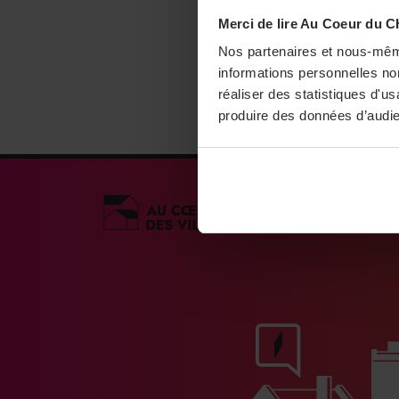
Merci de lire Au Coeur du C
Nos partenaires et nous-mêm
informations personnelles non
réaliser des statistiques d'u
produire des données d’audie
Médias engagés po