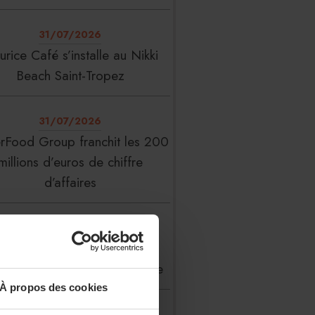
31/07/2026
rice Café s’installe au Nikki
Beach Saint-Tropez
31/07/2026
erFood Group franchit les 200
millions d’euros de chiffre
d’affaires
31/07/2026
 Liste : La Réserve Paris de
veau meilleur hôtel du monde
À propos des cookies
31/07/2026