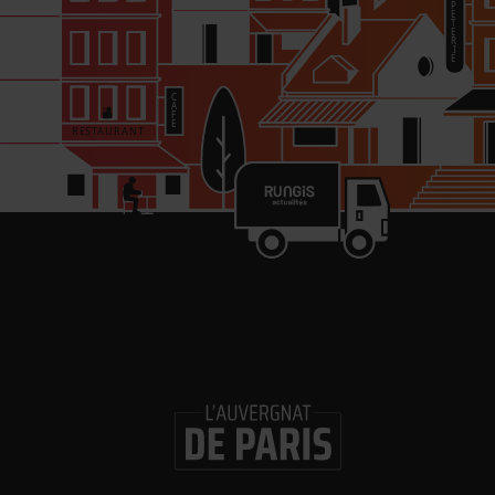
re
in
Les 
Gl
ouv
Logi