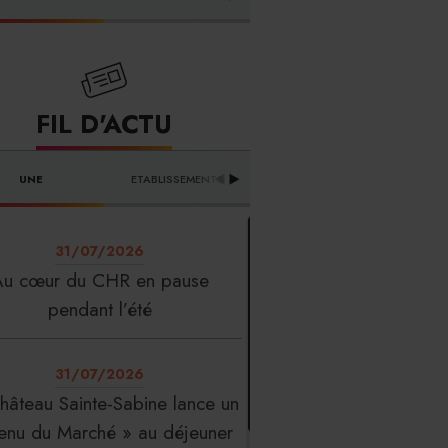
FOURNISSEURS
FIL D'ACTU
UNE
ETABLISSEMENTS
PROFESSION
T
31/07/2026
Au cœur du CHR en pause
pendant l’été
31/07/2026
hâteau Sainte-Sabine lance un
enu du Marché » au déjeuner