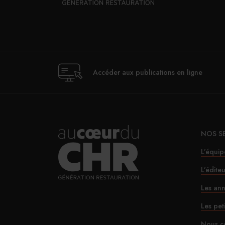
Accéder aux publications en ligne
NOS S
L’équip
L’édite
Les ann
Les pet
Nous c