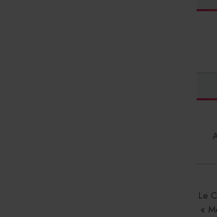
Le C
« M