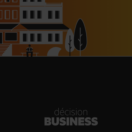
haussée à 8 000 € pour les
dépendants, l’autoroute A63
réouverte
30/07/2026
Bold Woman Dinners de Veuve
Clicquot de retour
30/07/2026
enn Viel et Brandon Dehan
rent la première boutique des
Glaces Minot
30/07/2026
s Hôtels : un chiffre d’affaires