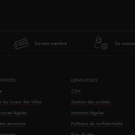
Val
Devenir membre
Se connec
déje
ERVICES
LIENS UTILES
e
CGV
ur Au Coeur des Villes
Gestion des cookies
onces légales
Mentions légales
Le SD
ites annonces
Politique de confidentialité
ontacter
Plan du site