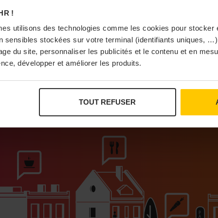
À Pa
HR !
es utilisons des technologies comme les cookies pour stocker 
 sensibles stockées sur votre terminal (identifiants uniques, …),
sage du site, personnaliser les publicités et le contenu et en me
nce, développer et améliorer les produits.
Vi
TOUT REFUSER
ur que vivent les commerces de proximité
Bras
I