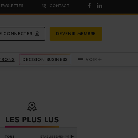
NEWSLETTER
CONTACT
E CONNECTER
DEVENIR MEMBRE
ATRONS
DÉCISION BUSINESS
VOIR
LES PLUS LUS
DISTRIBUTEURS & 
TOUS
ETABLISSEMENTS
PR