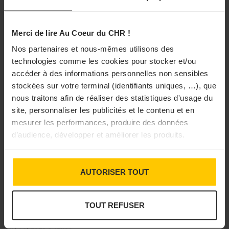
Merci de lire Au Coeur du CHR !
Nos partenaires et nous-mêmes utilisons des
technologies comme les cookies pour stocker et/ou
accéder à des informations personnelles non sensibles
stockées sur votre terminal (identifiants uniques, …), que
nous traitons afin de réaliser des statistiques d'usage du
site, personnaliser les publicités et le contenu et en
mesurer les performances, produire des données
d’audience, développer et améliorer les produits.
VINS
Côte du Rhône Sud : la renaissance de la
Cave de Cairanne
AUTORISER TOUT
Mis en redressement judiciaire en 2014, cette maison presque
centenaire a failli disparaître. Grâce à l’arrivée de Denis Crespo
et aux adhérents de la coopérative, la Cave de Cairanne a su
TOUT REFUSER
rebondir avec une stratégie ...
27/06/2025 à 12h00