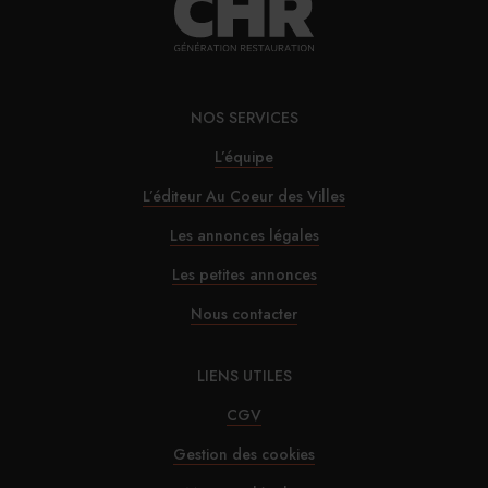
Le SDI appelle à ne pas alourdir la fiscalité des
TPE
NOS SERVICES
30/07/2026
L’équipe
Alfred Hotels ouvre son premier hôtel à Paris
L’éditeur Au Coeur des Villes
29/07/2026
Les annonces légales
InterContinental Paris Le Grand : Christophe
Les petites annonces
Laure nommé chevalier de la Légion d’honneur
Nous contacter
29/07/2026
LIENS UTILES
Marnie House a ouvert ses portes au Touquet
CGV
Gestion des cookies
29/07/2026