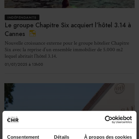
INDÉPENDANTS
Le groupe Chapitre Six acquiert l’hôtel 3.14 à
Cannes
Nouvelle croissance externe pour le groupe hôtelier Chapitre
Six avec la reprise d’un ensemble immobilier de 5.000 m2
lequel abritait l’hôtel 3.14.
01/07/2025 à 13h00
Consentement
Détails
À propos des cookies