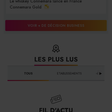
Le whiskey Connemara lance en France
Connemara Gold
VOIR + DE DÉCISION BUSINESS
LES PLUS LUS
DISTRIBU
TOUS
ETABLISSEMENTS
FOURNI
FIL D'ACTU