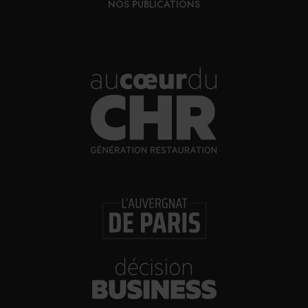
NOS PUBLICATIONS
31/07/2026
Brasserie Dupont : la bière saison, mais pas
que…
30/07/2026
Incendies : l’aide d’urgence rehaussée à 8 000 €
pour les indépendants, l’autoroute A63 réouverte
30/07/2026
Les Bold Woman Dinners de Veuve Clicquot de
retour
30/07/2026
Glenn Viel et Brandon Dehan ouvrent la première