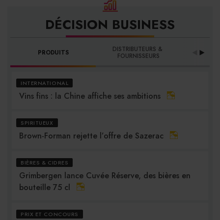
DÉCISION BUSINESS
DISTRIBUTEURS & 
PRODUITS
PRO
FOURNISSEURS
INTERNATIONAL
Vins fins : la Chine affiche ses ambitions
SPIRITUEUX
Brown-Forman rejette l’offre de Sazerac
BIÈRES & CIDRES
Grimbergen lance Cuvée Réserve, des bières en
bouteille 75 cl
PRIX ET CONCOURS