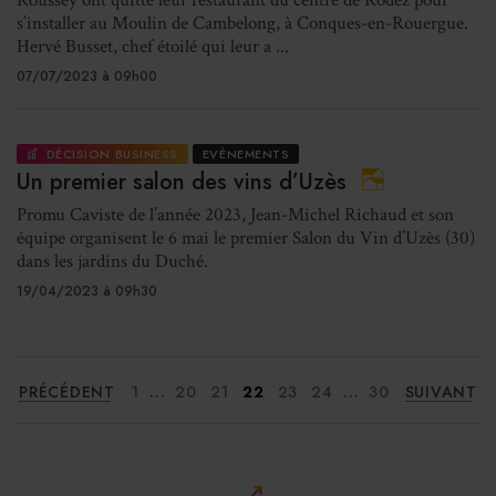
Roussey ont quitté leur restaurant du centre de Rodez pour
s’installer au Moulin de Cambelong, à Conques-en-Rouergue.
Hervé Busset, chef étoilé qui leur a ...
07/07/2023 à 09h00
DÉCISION BUSINESS
EVÈNEMENTS
Un premier salon des vins d’Uzès
Promu Caviste de l’année 2023, Jean-Michel Richaud et son
équipe organisent le 6 mai le premier Salon du Vin d’Uzès (30)
dans les jardins du Duché.
19/04/2023 à 09h30
...
...
PRÉCÉDENT
1
20
21
22
23
24
30
SUIVANT