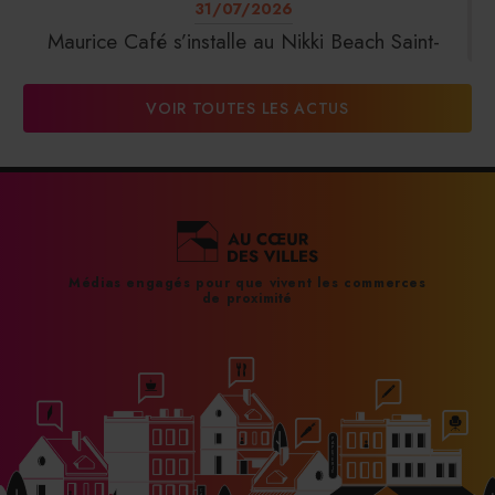
31/07/2026
Maurice Café s’installe au Nikki Beach Saint-
Tropez
VOIR TOUTES LES ACTUS
31/07/2026
DalterFood Group franchit les 200 millions
d’euros de chiffre d’affaires
31/07/2026
Médias engagés pour que vivent les commerces
de proximité
La Liste : La Réserve Paris de nouveau meilleur
hôtel du monde
31/07/2026
À Paris, le Doobie’s renaît sous la forme d’une
maison de collectionneur