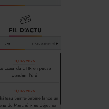
FOURNISSEURS
FIL D'ACTU
UNE
ETABLISSEMENTS
PROFESSION
T
31/07/2026
Au cœur du CHR en pause
pendant l’été
31/07/2026
hâteau Sainte-Sabine lance un
enu du Marché » au déjeuner