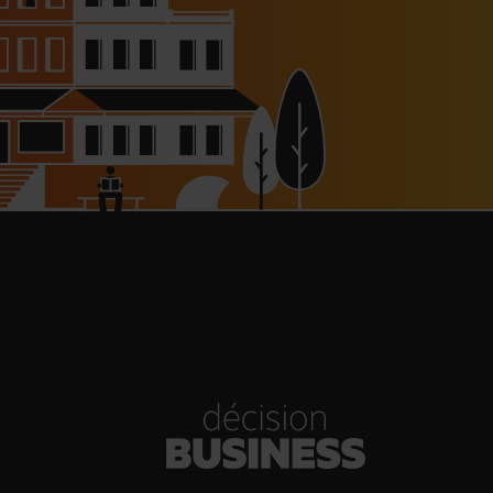
haussée à 8 000 € pour les
dépendants, l’autoroute A63
réouverte
30/07/2026
Bold Woman Dinners de Veuve
Clicquot de retour
30/07/2026
enn Viel et Brandon Dehan
rent la première boutique des
Glaces Minot
30/07/2026
s Hôtels : un chiffre d’affaires