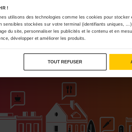
À Pa
HR !
es utilisons des technologies comme les cookies pour stocker 
 sensibles stockées sur votre terminal (identifiants uniques, …),
sage du site, personnaliser les publicités et le contenu et en me
nce, développer et améliorer les produits.
Vi
TOUT REFUSER
ur que vivent les commerces de proximité
Bras
I