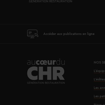
Accéder aux publications en ligne
NOS S
L’équip
L’édite
Les ann
Les pet
Nous c