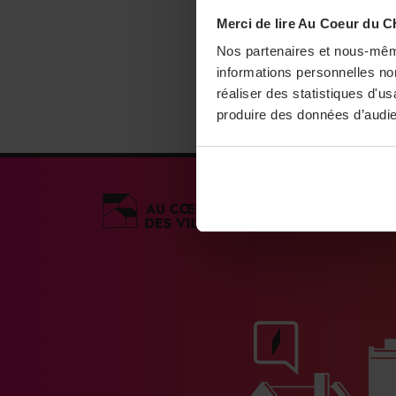
Merci de lire Au Coeur du C
Nos partenaires et nous-mêm
informations personnelles non
réaliser des statistiques d'u
produire des données d’audie
Médias engagés po