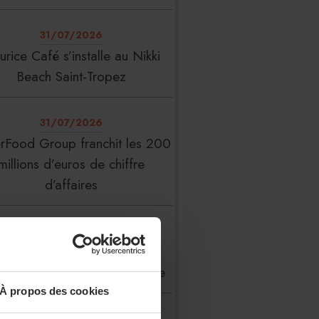
31/07/2026
rice Café s’installe au Nikki
Beach Saint-Tropez
31/07/2026
erFood Group franchit les 200
millions d’euros de chiffre
d’affaires
31/07/2026
 Liste : La Réserve Paris de
veau meilleur hôtel du monde
À propos des cookies
31/07/2026