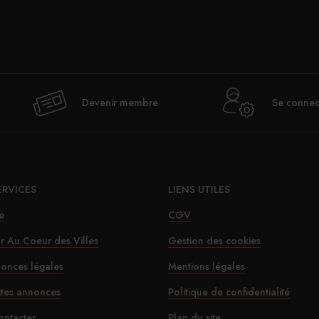
Val
Devenir membre
Se connec
déje
ERVICES
LIENS UTILES
e
CGV
ur Au Coeur des Villes
Gestion des cookies
onces légales
Mentions légales
Le SD
ites annonces
Politique de confidentialité
ontacter
Plan du site