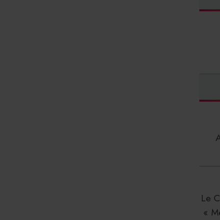
Le C
« M