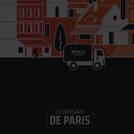
re
in
Les 
Gl
ouv
Logi