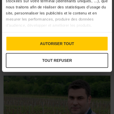
stockées sur votre terminal (identifiants uniques, …), que
nous traitons afin de réaliser des statistiques d'usage du
site, personnaliser les publicités et le contenu et en
mesurer les performances, produire des données
d’audience, développer et améliorer les produits.
LIQUIDES
Grimbergen met le feu à Lille
Depuis le 13 juin et jusqu’au 22 juin, la marque Grimbergen
AUTORISER TOUT
investit un hôtel de la rue Royale, à Lille. Ouvert au public tous
les soirs, ce lieu aux couleurs de la biè...
20/06/2019 à 12h00
TOUT REFUSER