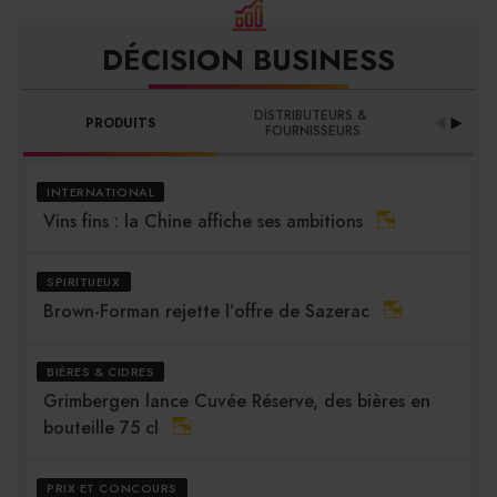
DÉCISION BUSINESS
DISTRIBUTEURS & 
PRODUITS
PRO
FOURNISSEURS
INTERNATIONAL
Vins fins : la Chine affiche ses ambitions
SPIRITUEUX
Brown-Forman rejette l’offre de Sazerac
BIÈRES & CIDRES
Grimbergen lance Cuvée Réserve, des bières en
bouteille 75 cl
PRIX ET CONCOURS