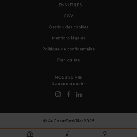
29/07/2026
LIENS UTILES
Marnie House a ouvert ses portes au Touquet
CGV
Gestion des cookies
29/07/2026
Mentions légales
Brown-Forman rejette l’offre de Sazerac
Politique de confidentialité
29/07/2026
Plan du site
La Maison de la Pistache s’installe à Marseille
NOUS SUIVRE
#aucoeurduchr
© AuCoeurDesVilles2025