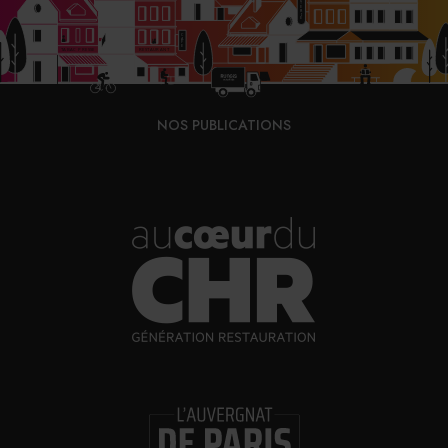
31/07/2026
Vins fins : la Chine affiche ses ambitions
NOS PUBLICATIONS
31/07/2026
Brasserie Dupont : la bière saison, mais pas
que…
30/07/2026
Incendies : l’aide d’urgence rehaussée à 8 000 €
pour les indépendants, l’autoroute A63 réouverte
30/07/2026
Les Bold Woman Dinners de Veuve Clicquot de