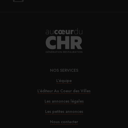
30/07/2026
Le Mas de Peint lance des déjeuners estivaux au
bord de sa piscine
30/07/2026
Le SDI appelle à ne pas alourdir la fiscalité des
TPE
NOS SERVICES
L’équipe
30/07/2026
Alfred Hotels ouvre son premier hôtel à Paris
L’éditeur Au Coeur des Villes
Les annonces légales
29/07/2026
Les petites annonces
InterContinental Paris Le Grand : Christophe
Nous contacter
Laure nommé chevalier de la Légion d’honneur