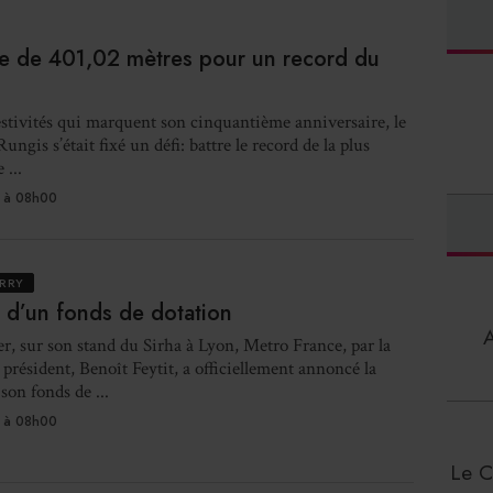
le de 401,02 mètres pour un record du
estivités qui marquent son cinquantième anniversaire, le
ngis s’était fixé un défi: battre le record de la plus
 ...
 à 08h00
RRY
 d’un fonds de dotation
er, sur son stand du Sirha à Lyon, Metro France, par la
 président, Benoît Feytit, a officiellement annoncé la
son fonds de ...
 à 08h00
Le C