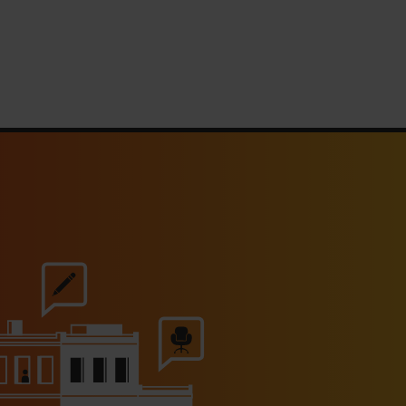
s Hôtels : un chiffre d’affaires
estival en hausse de 20%
30/07/2026
rhona célèbre les 40 ans du
chocolat Guanaja
30/07/2026
Le Mas de Peint lance des
uners estivaux au bord de sa
piscine
30/07/2026
I appelle à ne pas alourdir la
fiscalité des TPE