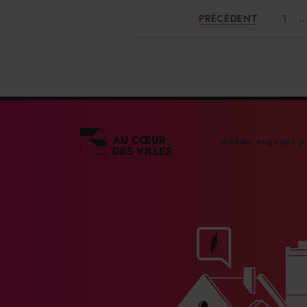
..
PRÉCÉDENT
1
Médias engagés po