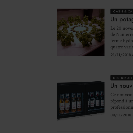
CASH & CA
Un potag
Le 20 novem
de Nanterre
ferme hydro
quatre vari
21/11/2018 
DISTRIBUT
Un nouve
Ce nouveau 
répond à un
professionn
08/11/2018 