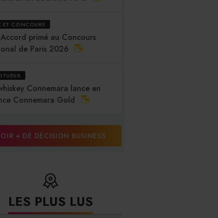
X ET CONCOURS
 Accord primé au Concours
ional de Paris 2026
RITUEUX
whiskey Connemara lance en
nce Connemara Gold
OIR + DE DÉCISION BUSINESS
LES PLUS LUS