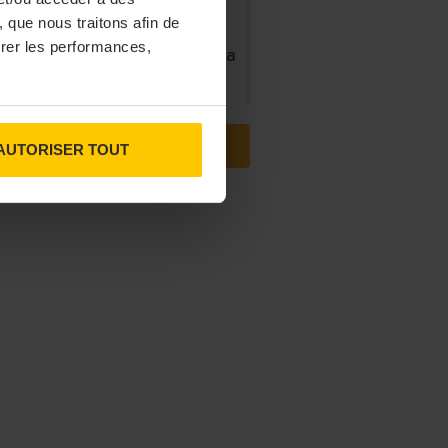
 que nous traitons afin de
31/07/2026
surer les performances,
ris, le Doobie’s renaît sous la
forme d’une maison de
collectionneur
VOIR TOUTES LES ACTUS
AUTORISER TOUT
31/07/2026
ns fins : la Chine affiche ses
ambitions
31/07/2026
serie Dupont : la bière saison,
mais pas que…
30/07/2026