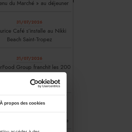
enu du Marché » au déjeuner
31/07/2026
rice Café s’installe au Nikki
Beach Saint-Tropez
31/07/2026
erFood Group franchit les 200
millions d’euros de chiffre
d’affaires
31/07/2026
À propos des cookies
 Liste : La Réserve Paris de
veau meilleur hôtel du monde
et/ou accéder à des