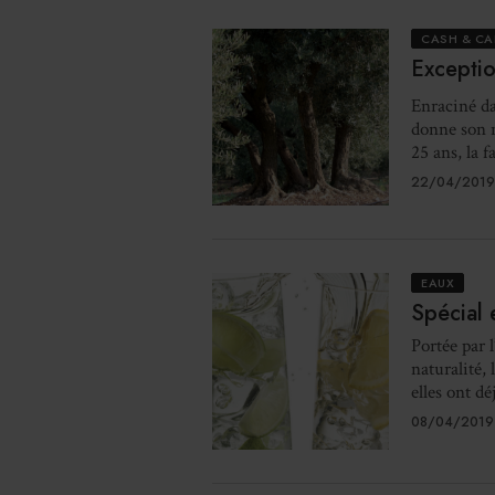
CASH & CA
Exceptio
Enraciné da
donne son n
25 ans, la f
22/04/2019
EAUX
Spécial 
Portée par 
naturalité,
elles ont dé
08/04/2019