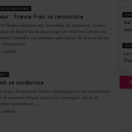
ION ALIMENTAIRE
teur : France Frais se restructure
PRI
Bel
9 filiales réparties sur l'ensemble du territoire, France
nat
olding de distribution du groupe Les Maîtres Laitiers du
ntend répondre aux attentes spécifiques de chacun de ses
a restauration.
SPI
 à 09h00
Le 
Fra
RRY
sh se modernise
V
er mars, Promocash Niort a déménagé et s’est transformé
r le nouveau format conçu par l’enseigne. Ainsi, le
opose notamment ...
 à 08h00