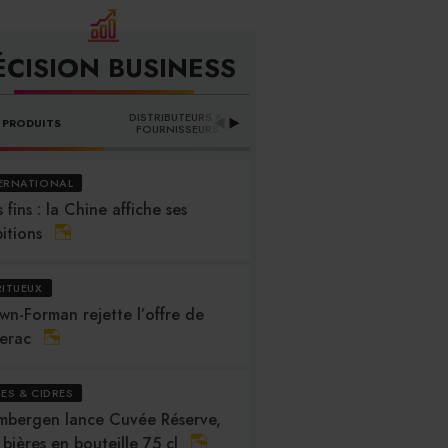
ÉCISION BUSINESS
DISTRIBUTEURS & 
PRODUITS
PROFESSION
B
FOURNISSEURS
ERNATIONAL
 fins : la Chine affiche ses
itions
RITUEUX
wn-Forman rejette l’offre de
erac
RES & CIDRES
mbergen lance Cuvée Réserve,
 bières en bouteille 75 cl