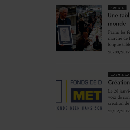
RUNGIS
Une tab
monde
Parmi les f
marché de Ru
longue table
20/03/2019
CASH & CA
Création
Le 28 janvi
voix de son
création de 
25/02/2019