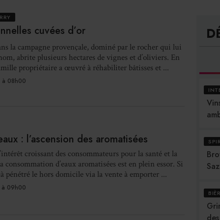
RRY
nnelles cuvées d’or
D
ns la campagne provençale, dominé par le rocher qui lui
om, abrite plusieurs hectares de vignes et d’oliviers. En
amille propriétaire a œuvré à réhabiliter bâtisses et ...
 à 08h00
INT
Vins
amb
eaux : l’ascension des aromatisées
SPI
l’intérêt croissant des consommateurs pour la santé et la
Bro
 la consommation d’eaux aromatisées est en plein essor. Si
Saz
jà pénétré le hors domicile via la vente à emporter ...
 à 09h00
BIÈ
Gri
des