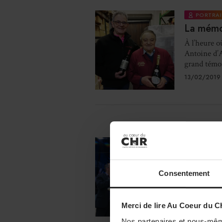
PORTRAI
La mémo
À l’heure o
Antoine d’A
grand témoi
13/02/2019
CASH & CA
Metro Fr
Le 28 janvi
Consentement
voix de son
création ...
06/02/2019
Merci de lire Au Coeur du C
Nos partenaires et nous-mêm