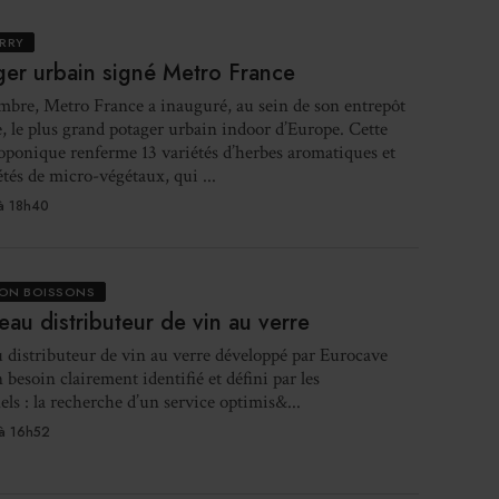
I
re
RRY
in
er urbain signé Metro France
bre, Metro France a inauguré, au sein de son entrepôt
, le plus grand potager urbain indoor d’Europe. Cette
ponique renferme 13 variétés d’herbes aromatiques et
étés de micro-végétaux, qui ...
Les 
à 18h40
ION BOISSONS
au distributeur de vin au verre
Gl
distributeur de vin au verre développé par Eurocave
ouv
 besoin clairement identifié et défini par les
els : la recherche d’un service optimis&...
à 16h52