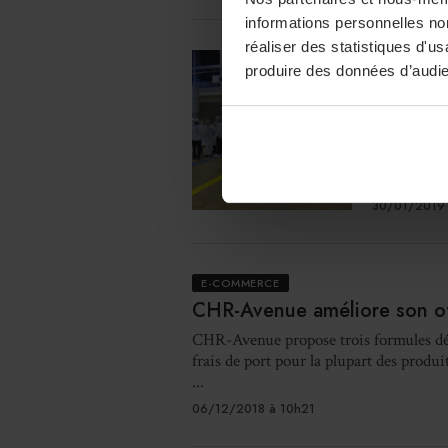
informations personnelles non
réaliser des statistiques d'u
RUNGIS
produire des données d’audie
Opératio
Une délégat
secteur de l
dernier, af
nouveaux d
30/01/2019
E-COMMERCE
CHR-Avenue améliore son of
CHR-Avenue propose trois formules dédie
frais de port pour la plupart des produit
...
06/12/2018 à 10h21