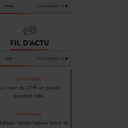
DISTRIBUTEURS & 
TOUS
ETABLISSEMENTS
PR
FOURNISSEURS
FIL D'ACTU
UNE
ETABLISSEMENTS
PROFESSION
T
31/07/2026
Au cœur du CHR en pause
pendant l’été
31/07/2026
hâteau Sainte-Sabine lance un