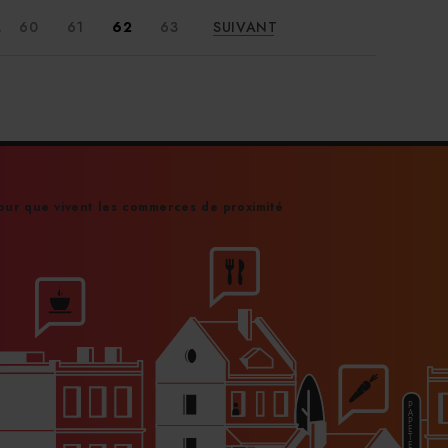
Logi
.
60
61
62
63
SUIVANT
Val
ur que vivent les commerces de proximité
déje
Le SD