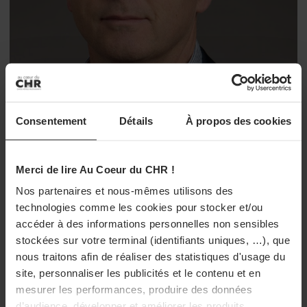
Consentement
Détails
À propos des cookies
Merci de lire Au Coeur du CHR !
PORTRAITS
ENTRETIENS
Nicolas Scapin : le comptoir mène à tout
Nos partenaires et nous-mêmes utilisons des
technologies comme les cookies pour stocker et/ou
Après avoir exploité, à l’âge de 20 ans, un pub de Massiac,
Nicolas Scapin s’est intéressé à la distribution. En vingt ans, il a
accéder à des informations personnelles non sensibles
gravi tous les échelons de France Boissons, pour en ...
stockées sur votre terminal (identifiants uniques, …), que
nous traitons afin de réaliser des statistiques d'usage du
23/05/2019 à 09h00
site, personnaliser les publicités et le contenu et en
mesurer les performances, produire des données
d’audience, développer et améliorer les produits.