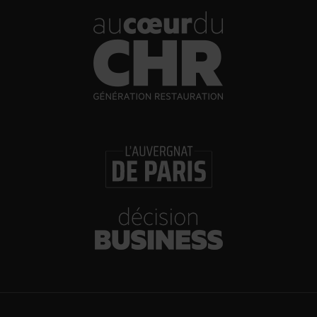
que…
30/07/2026
Incendies : l’aide d’urgence rehaussée à 8 000 €
pour les indépendants, l’autoroute A63 réouverte
30/07/2026
Les Bold Woman Dinners de Veuve Clicquot de
retour
30/07/2026
Glenn Viel et Brandon Dehan ouvrent la première
boutique des Glaces Minot
30/07/2026