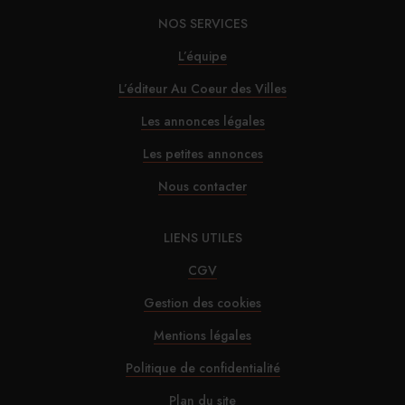
NOS SERVICES
30/07/2026
L’équipe
Alfred Hotels ouvre son premier hôtel à Paris
L’éditeur Au Coeur des Villes
29/07/2026
Les annonces légales
InterContinental Paris Le Grand : Christophe
Les petites annonces
Laure nommé chevalier de la Légion d’honneur
Nous contacter
29/07/2026
LIENS UTILES
Marnie House a ouvert ses portes au Touquet
CGV
Gestion des cookies
29/07/2026
Mentions légales
Brown-Forman rejette l’offre de Sazerac
Politique de confidentialité
29/07/2026
Plan du site