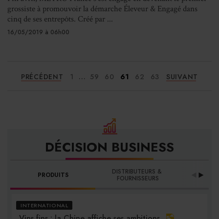
grossiste à promouvoir la démarche Éleveur & Engagé dans
cinq de ses entrepôts. Créé par ...
16/05/2019 à 06h00
...
PRÉCÉDENT
1
59
60
61
62
63
SUIVANT
DÉCISION BUSINESS
DISTRIBUTEURS & 
PRODUITS
PRO
FOURNISSEURS
INTERNATIONAL
Vins fins : la Chine affiche ses ambitions