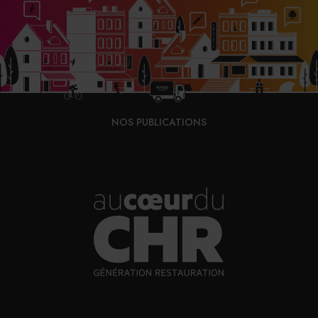
maison de collectionneur
31/07/2026
Vins fins : la Chine affiche ses ambitions
31/07/2026
NOS PUBLICATIONS
Brasserie Dupont : la bière saison, mais pas
que…
30/07/2026
Incendies : l’aide d’urgence rehaussée à 8 000 €
pour les indépendants, l’autoroute A63 réouverte
30/07/2026
Les Bold Woman Dinners de Veuve Clicquot de