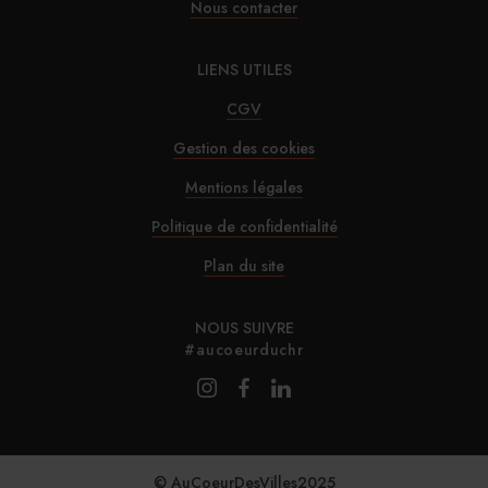
Nous contacter
29/07/2026
Marnie House a ouvert ses portes au Touquet
LIENS UTILES
CGV
29/07/2026
Gestion des cookies
Brown-Forman rejette l’offre de Sazerac
Mentions légales
Politique de confidentialité
29/07/2026
La Maison de la Pistache s’installe à Marseille
Plan du site
NOUS SUIVRE
#aucoeurduchr
© AuCoeurDesVilles2025