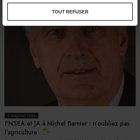
TOUT REFUSER
CONJONCTURE
FNSEA et JA à Michel Barnier : n’oubliez pas
l’agriculture