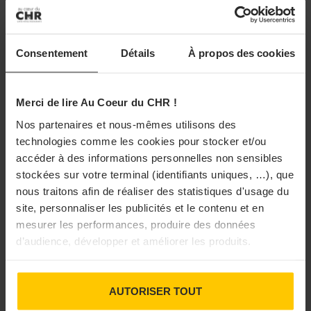
Consentement
Détails
À propos des cookies
Merci de lire Au Coeur du CHR !
RUNGIS
Nos partenaires et nous-mêmes utilisons des
Grégory Cohen, Sami Mendil… Les repères
technologies comme les cookies pour stocker et/ou
de la semaine
accéder à des informations personnelles non sensibles
stockées sur votre terminal (identifiants uniques, …), que
Grégory Cohen, Sami Mendil... Retrouvez les repères de la
nous traitons afin de réaliser des statistiques d'usage du
semaine avec l'Auvergnat de Paris et Au Cœur du CHR.
site, personnaliser les publicités et le contenu et en
13/09/2024 à 17h30
mesurer les performances, produire des données
d’audience, développer et améliorer les produits.
AUTORISER TOUT