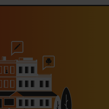
s Hôtels : un chiffre d’affaires
estival en hausse de 20%
30/07/2026
rhona célèbre les 40 ans du
chocolat Guanaja
30/07/2026
Le Mas de Peint lance des
uners estivaux au bord de sa
piscine
30/07/2026
I appelle à ne pas alourdir la
fiscalité des TPE