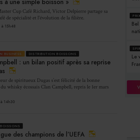
as à une simple boisson »
Master Cup Café Richard, Victor Delpierre partage sa
PRI
fé de spécialité et l'évolution de la filière.
Bel
 à 15h48
nat
SPI
N BUSINESS
DISTRIBUTION BOISSONS
Le 
pbell : un bilan positif après sa reprise
Fra
as
teur de spiritueux Dugas s’est félicité de la bonne
u whisky écossais Clan Campbell, repris le 1er mars
V
à 14h30
 BOISSONS
igue des champions de l’UEFA