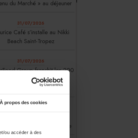
enu du Marché » au déjeuner
31/07/2026
rice Café s’installe au Nikki
Beach Saint-Tropez
31/07/2026
erFood Group franchit les 200
millions d’euros de chiffre
d’affaires
À propos des cookies
31/07/2026
 Liste : La Réserve Paris de
veau meilleur hôtel du monde
et/ou accéder à des