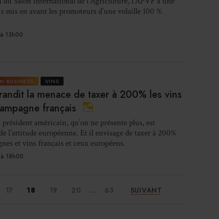
n du Salon international de l’Agriculture, l’APVF a une
I
is mis en avant les promoteurs d’une volaille 100 %
re
in
à 13h00
N BUSINESS
VINS
Les 
andit la menace de taxer à 200% les vins
hampagne français
président américain, qu’on ne présente plus, est
e l’attitude européenne. Et il envisage de taxer à 200%
nes et vins français et ceux européens.
Gl
à 18h00
ouv
...
17
18
19
20
63
SUIVANT