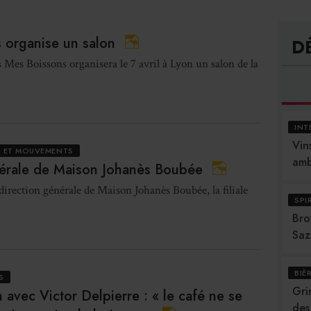
s organise un salon
D
s Mes Boissons organisera le 7 avril à Lyon un salon de la
INT
Vins
 ET MOUVEMENTS
amb
nérale de Maison Johanès Boubée
direction générale de Maison Johanès Boubée, la filiale
SPI
Bro
Saz
BIÈ
S
Gri
n avec Victor Delpierre : « le café ne se
des