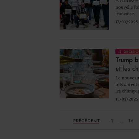
A l’occasio
nouvelle fo
française.
17/03/2025 
DÉCISIO
Trump br
et les c
Le nouveau 
mécontent d
les champag
13/03/2025 
...
PRÉCÉDENT
1
16