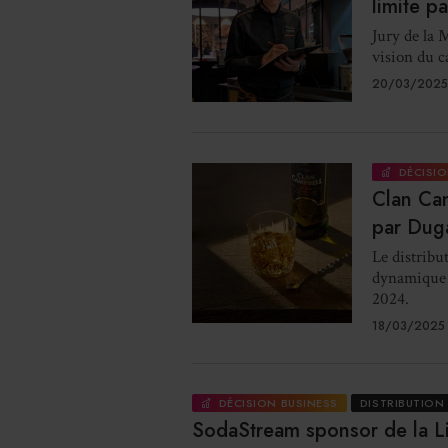
limite p
Jury de la 
vision du ca
20/03/2025
DÉCISIO
Clan Cam
par Dug
Le distribu
dynamique d
2024.
18/03/2025 
DÉCISION BUSINESS
DISTRIBUTION
SodaStream sponsor de la L