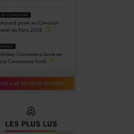
X ET CONCOURS
 Accord primé au Concours
ional de Paris 2026
RITUEUX
whiskey Connemara lance en
nce Connemara Gold
OIR + DE DÉCISION BUSINESS
LES PLUS LUS