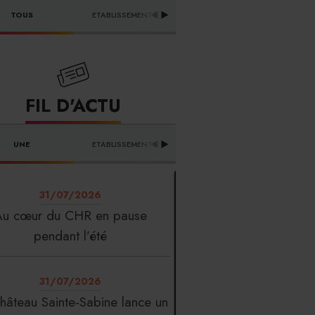
DISTRIBUTEURS & 
TOUS
ETABLISSEMENTS
PR
FOURNISSEURS
FIL D'ACTU
UNE
ETABLISSEMENTS
PROFESSION
T
31/07/2026
Au cœur du CHR en pause
pendant l’été
31/07/2026
hâteau Sainte-Sabine lance un