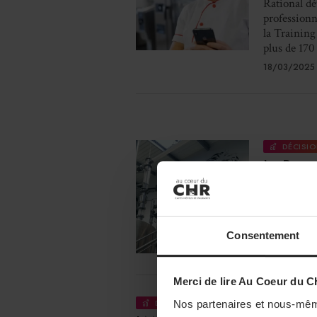
Rational dé
professionne
la Training 
plus de 170 
18/03/2025 
DÉCISIO
La Bras
transpor
La Brasseri
permet une
Consentement
18/03/2025
Merci de lire Au Coeur du C
DÉCISION BUSINESS
LIQUIDES
Nos partenaires et nous-mêm