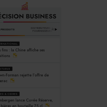
ÉCISION BUSINESS
DISTRIBUTEURS & 
PRODUITS
PROFESSION
B
FOURNISSEURS
ERNATIONAL
 fins : la Chine affiche ses
itions
RITUEUX
wn-Forman rejette l’offre de
erac
RES & CIDRES
mbergen lance Cuvée Réserve,
 bières en bouteille 75 cl