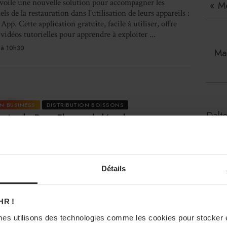
voile une nouvelle solution pour accompagner les
« M
ls de la restauration dans l'utilisation de leurs appareils :
App. Cette application gratuite, facile à utiliser, offre
vidéos tutorielles pour apprendre à exploiter ...
à 10h30
Mau
N BUSINESS
DISTRIBUTION BOISSONS
Dalt
serie du Pays Flamand décarbone ses
ts
e du Pays Flamand a investi dans un carburant qui lui
 diminution de son empreinte carbone.
Détails
 à 10h00
La
HR !
nou
es utilisons des technologies comme les cookies pour stocker 