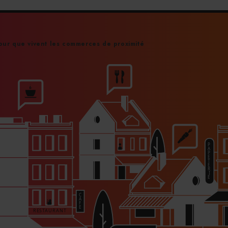
Logi
ur que vivent les commerces de proximité
Val
déje
Le SD