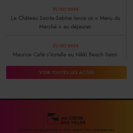
31/07/2026
Le Château Sainte-Sabine lance un « Menu du
Marché » au déjeuner
31/07/2026
Maurice Café s’installe au Nikki Beach Saint-
Tropez
VOIR TOUTES LES ACTUS
31/07/2026
DalterFood Group franchit les 200 millions
d’euros de chiffre d’affaires
31/07/2026
La Liste : La Réserve Paris de nouveau meilleur
Médias engagés pour que vivent les commerces