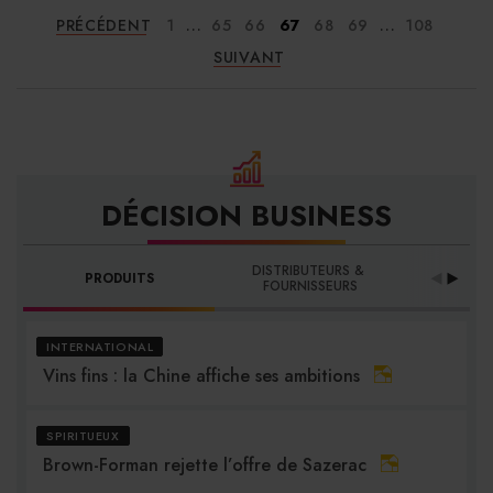
...
...
PRÉCÉDENT
1
65
66
67
68
69
108
SUIVANT
DÉCISION BUSINESS
DISTRIBUTEURS & 
PRODUITS
PRO
FOURNISSEURS
INTERNATIONAL
Vins fins : la Chine affiche ses ambitions
SPIRITUEUX
Brown-Forman rejette l’offre de Sazerac