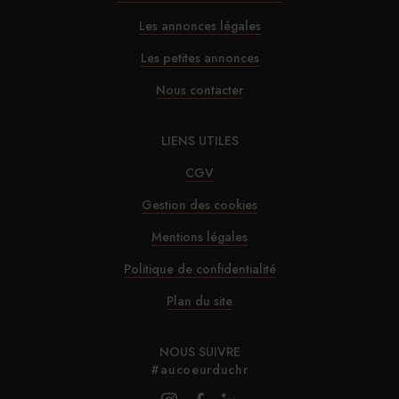
29/07/2026
Les annonces légales
InterContinental Paris Le Grand : Christophe
Les petites annonces
Laure nommé chevalier de la Légion d’honneur
Nous contacter
29/07/2026
LIENS UTILES
Marnie House a ouvert ses portes au Touquet
CGV
Gestion des cookies
29/07/2026
Mentions légales
Brown-Forman rejette l’offre de Sazerac
Politique de confidentialité
29/07/2026
Plan du site
La Maison de la Pistache s’installe à Marseille
NOUS SUIVRE
#aucoeurduchr