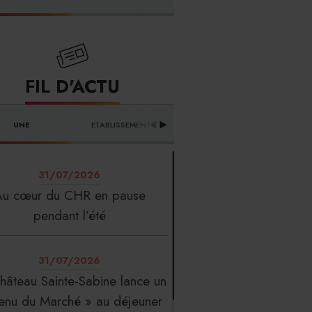
FOURNISSEURS
FIL D'ACTU
UNE
ETABLISSEMENTS
PROFESSION
T
31/07/2026
Au cœur du CHR en pause
pendant l’été
31/07/2026
hâteau Sainte-Sabine lance un
enu du Marché » au déjeuner