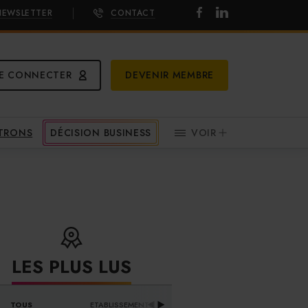
NEWSLETTER
CONTACT
E CONNECTER
DEVENIR MEMBRE
ATRONS
DÉCISION BUSINESS
VOIR
LES PLUS LUS
DISTRIBUTEURS & 
TOUS
ETABLISSEMENTS
PR