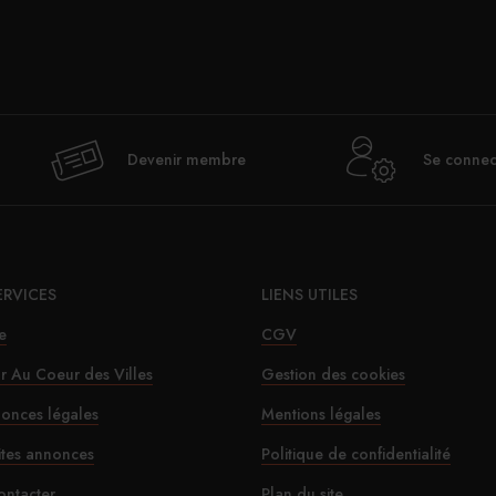
Val
Devenir membre
Se connec
déje
ERVICES
LIENS UTILES
e
CGV
ur Au Coeur des Villes
Gestion des cookies
onces légales
Mentions légales
Le SD
ites annonces
Politique de confidentialité
ontacter
Plan du site