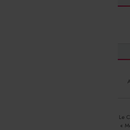
Le C
« M