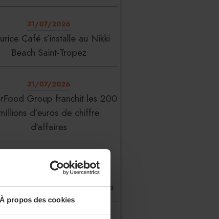
31/07/2026
rice Café s’installe au Nikki
Beach Saint-Tropez
31/07/2026
erFood Group franchit les 200
millions d’euros de chiffre
d’affaires
31/07/2026
 Liste : La Réserve Paris de
veau meilleur hôtel du monde
À propos des cookies
31/07/2026