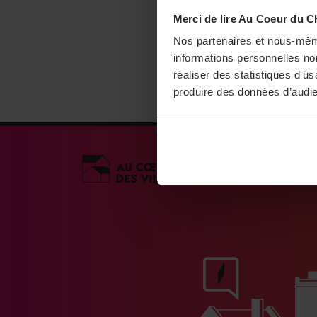
Merci de lire Au Coeur du C
Nos partenaires et nous-mêm
informations personnelles non
réaliser des statistiques d'u
produire des données d’audie
Médias engagés po