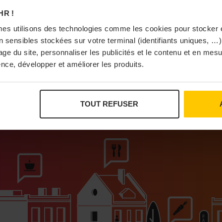
À Pa
HR !
es utilisons des technologies comme les cookies pour stocker 
 sensibles stockées sur votre terminal (identifiants uniques, …),
sage du site, personnaliser les publicités et le contenu et en me
nce, développer et améliorer les produits.
Vi
TOUT REFUSER
ur que vivent les commerces de proximité
Bras
I