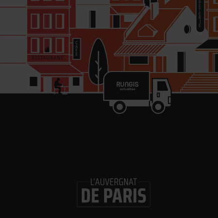
re
in
Les 
Gl
ouv
Logi