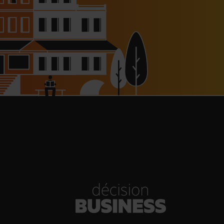
haussée à 8 000 € pour les
dépendants, l’autoroute A63
réouverte
30/07/2026
Bold Woman Dinners de Veuve
Clicquot de retour
30/07/2026
enn Viel et Brandon Dehan
rent la première boutique des
Glaces Minot
30/07/2026
s Hôtels : un chiffre d’affaires