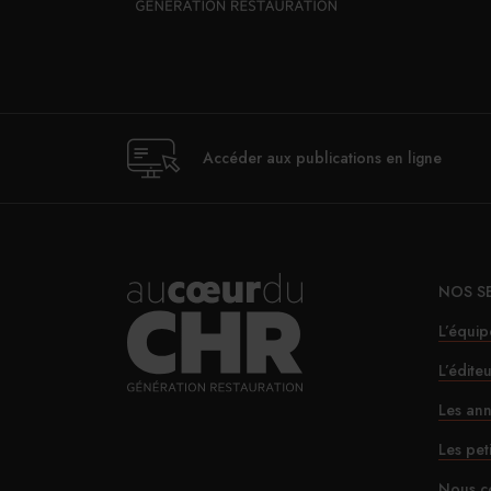
Accéder aux publications en ligne
NOS S
L’équip
L’édite
Les ann
Les pet
Nous c