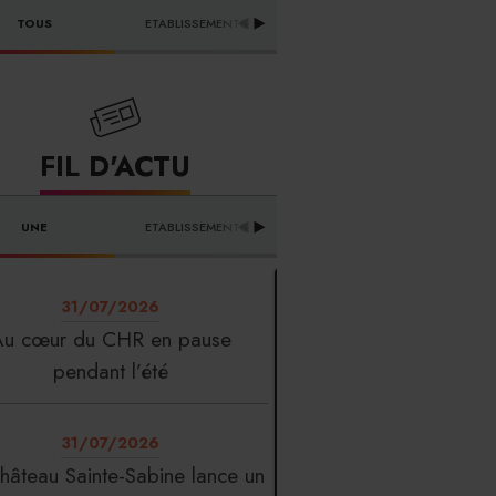
DISTRIBUTEURS & 
TOUS
ETABLISSEMENTS
PR
FOURNISSEURS
FIL D'ACTU
UNE
ETABLISSEMENTS
PROFESSION
T
31/07/2026
Au cœur du CHR en pause
pendant l’été
31/07/2026
hâteau Sainte-Sabine lance un