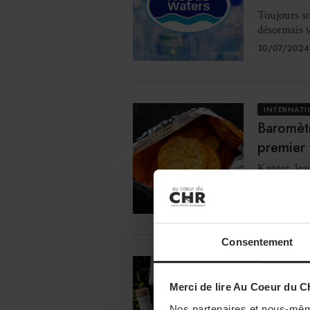
Toujours so
désormais v
30/07/2024
INTERNAT
Baromèt
premier 
Kantar, lea
baromètre m
30/07/2024
Consentement
RESTAURA
Kalios, 
Merci de lire Au Coeur du C
Cofondateur
Nos partenaires et nous-mêm