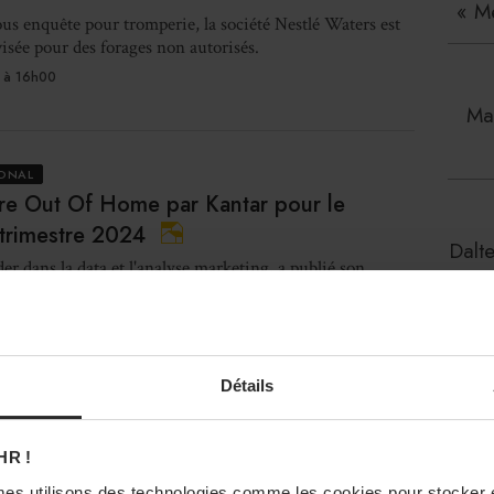
« M
us enquête pour tromperie, la société Nestlé Waters est
isée pour des forages non autorisés.
 à 16h00
Mau
IONAL
re Out Of Home par Kantar pour le
trimestre 2024
Dalt
der dans la data et l'analyse marketing, a publié son
ondial sur les tendances 2024 des produits du snacking.
 à 14h00
Détails
La
TION
une histoire de famille
nou
HR !
s de la marque franco-grecque Kalios, Pierre-Julien et
es utilisons des technologies comme les cookies pour stocker 