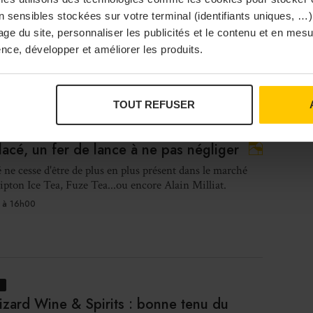
ntzios ont relancé l’oliveraie familiale, située dans le
 sensibles stockées sur votre terminal (identifiants uniques, …),
e.
sage du site, personnaliser les publicités et le contenu et en me
À Pa
 à 09h00
nce, développer et améliorer les produits.
TOUT REFUSER
OOL
Vi
lacé, un fer de lance à ne pas négliger
é ne cesse d'être de plus en plus présent dans le marché
 Lipton Ice Tea, Fuze Tea...ou encore Alain Milliat.
 à 16h00
Bras
izard Wine & Spirits : bonne tenu du