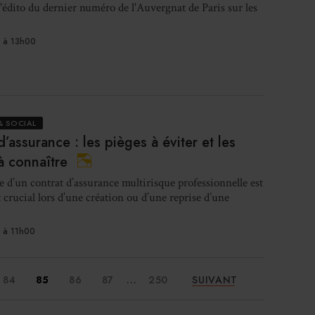
Logi
'édito du dernier numéro de l'Auvergnat de Paris sur les
.
 à 13h00
Val
& SOCIAL
d’assurance : les pièges à éviter et les
à connaître
e d’un contrat d’assurance multirisque professionnelle est
rucial lors d’une création ou d’une reprise d’une
déje
 à 11h00
...
84
85
86
87
250
SUIVANT
Le SD