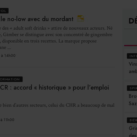
OOL
 le no-low avec du mordant
D
 des « adult soft drinks » attire de nouveaux acteurs. Né
e, Gimber se distingue avec son concentré de gingembre
r, disponible en trois recettes. La marque propose
ne ...
 à 14h00
INT
Vins
amb
FORMATION
R : accord « historique » pour l’emploi
SPI
Bro
Saz
e bien d’autres secteurs, celui du CHR a beaucoup de mal
à 11h00
BIÈ
Gri
des