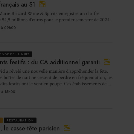
I
rançais au S1
re
arie Brizard Wine & Spirits enregistre un chiffre
in
de 94,9 millions d’euros pour le premier semestre de 2024.
 à 09h00
Les 
ONDE DE LA NUIT
nts festifs : du CA additionnel garanti
id a révélé une nouvelle manière d’appréhender la fête.
es boîtes de nuit ne cessent de perdre en fréquentation, les
dits festifs ont le vent en poupe. Ces établissements de ...
Gl
 à 15h00
ouv
E
RESTAURATION
 le casse-tête parisien