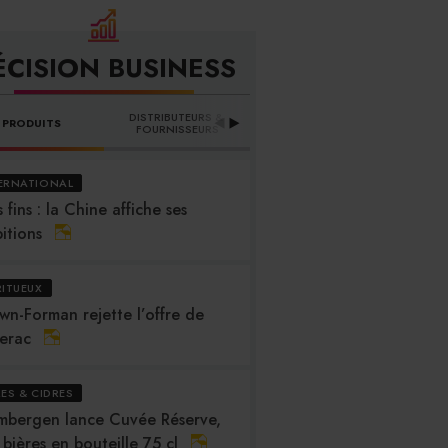
ÉCISION BUSINESS
DISTRIBUTEURS & 
PRODUITS
PROFESSION
B
FOURNISSEURS
ERNATIONAL
 fins : la Chine affiche ses
itions
RITUEUX
wn-Forman rejette l’offre de
erac
RES & CIDRES
mbergen lance Cuvée Réserve,
 bières en bouteille 75 cl