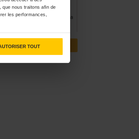
 que nous traitons afin de
31/07/2026
surer les performances,
ris, le Doobie’s renaît sous la
forme d’une maison de
collectionneur
VOIR TOUTES LES ACTUS
AUTORISER TOUT
31/07/2026
ns fins : la Chine affiche ses
ambitions
31/07/2026
serie Dupont : la bière saison,
mais pas que…
30/07/2026