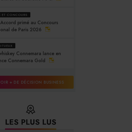
X ET CONCOURS
 Accord primé au Concours
ional de Paris 2026
RITUEUX
whiskey Connemara lance en
nce Connemara Gold
OIR + DE DÉCISION BUSINESS
LES PLUS LUS