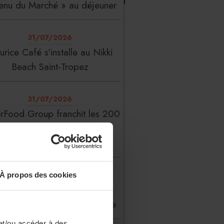
enu du Marché » au déjeuner
31/07/2026
rice Café s’installe au Nikki
Beach Saint-Tropez
31/07/2026
erFood Group franchit les 200
millions d’euros de chiffre
d’affaires
31/07/2026
À propos des cookies
 Liste : La Réserve Paris de
veau meilleur hôtel du monde
et/ou accéder à des