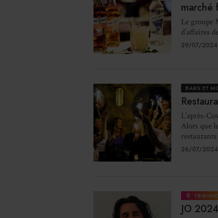
marché f
Le groupe M
d’affaires 
29/07/2024
BARS ET M
Restaura
L’après-Cov
Alors que l
restaurants 
26/07/2024
TRIBUN
JO 2024,