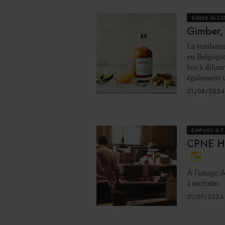
SANS ALC
Gimber,
La tendance
en Belgiqu
bio à dilue
également u
01/08/2024
EMPLOI & 
CPNE HC
À l’image d
à recruter.
31/07/2024 