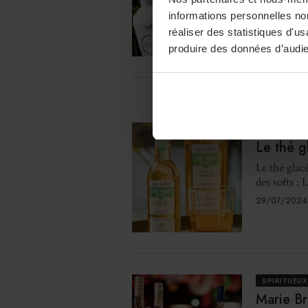
Grégory Cha
informations personnelles non
Péloponnès
réaliser des statistiques d'u
30/07/2024
produire des données d’audie
SANS ALC
Le thé g
Le thé glac
des softs :
29/07/2024
SPIRITUEUX
Marie Br