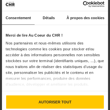
Consentement
Détails
À propos des cookies
HYGIÈNE
Merci de lire Au Coeur du CHR !
Les produits écoresponsables
Nos partenaires et nous-mêmes utilisons des
Retrouvez la sélection de la rédaction de produits et outils
écoresponsables pour l’hygiène de votre établissement.
technologies comme les cookies pour stocker et/ou
accéder à des informations personnelles non sensibles
04/09/2020 à 06h00
stockées sur votre terminal (identifiants uniques, …), que
nous traitons afin de réaliser des statistiques d'usage du
site, personnaliser les publicités et le contenu et en
mesurer les performances, produire des données
d’audience, développer et améliorer les produits.
AUTORISER TOUT