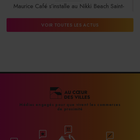
Maurice Café s’installe au Nikki Beach Saint-
Tropez
VOIR TOUTES LES ACTUS
31/07/2026
DalterFood Group franchit les 200 millions
d’euros de chiffre d’affaires
31/07/2026
La Liste : La Réserve Paris de nouveau meilleur
hôtel du monde
Médias engagés pour que vivent les commerces
de proximité
31/07/2026
À Paris, le Doobie’s renaît sous la forme d’une
maison de collectionneur