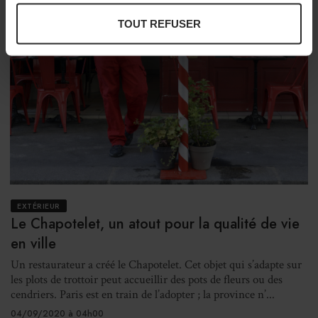
TOUT REFUSER
EXTÉRIEUR
Le Chapotelet, un atout pour la qualité de vie
en ville
Un restaurateur a créé le Chapotelet. Cet objet qui s’adapte sur
les plots de trottoir peut accueillir des pots de fleurs ou des
cendriers. Paris est en train de l’adopter ; la province n’...
04/09/2020 à 04h00