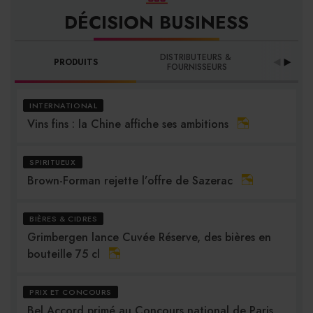
DÉCISION BUSINESS
DISTRIBUTEURS & 
PRODUITS
PRO
FOURNISSEURS
INTERNATIONAL
Vins fins : la Chine affiche ses ambitions
SPIRITUEUX
Brown-Forman rejette l’offre de Sazerac
BIÈRES & CIDRES
Grimbergen lance Cuvée Réserve, des bières en
bouteille 75 cl
PRIX ET CONCOURS
Bel Accord primé au Concours national de Paris