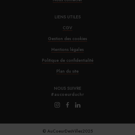
Marnie House a ouvert ses portes au Touquet
LIENS UTILES
29/07/2026
CGV
Brown-Forman rejette l’offre de Sazerac
Gestion des cookies
Mentions légales
29/07/2026
La Maison de la Pistache s’installe à Marseille
Politique de confidentialité
Plan du site
NOUS SUIVRE
#aucoeurduchr
© AuCoeurDesVilles2025