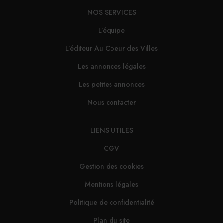
TPE
NOS SERVICES
L’équipe
30/07/2026
Alfred Hotels ouvre son premier hôtel à Paris
L’éditeur Au Coeur des Villes
Les annonces légales
29/07/2026
Les petites annonces
InterContinental Paris Le Grand : Christophe
Nous contacter
Laure nommé chevalier de la Légion d’honneur
LIENS UTILES
29/07/2026
CGV
Marnie House a ouvert ses portes au Touquet
Gestion des cookies
Mentions légales
29/07/2026
Politique de confidentialité
Brown-Forman rejette l’offre de Sazerac
Plan du site