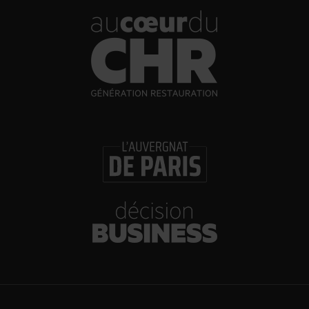
Brasserie Dupont : la bière saison, mais pas
que…
30/07/2026
Incendies : l’aide d’urgence rehaussée à 8 000 €
pour les indépendants, l’autoroute A63 réouverte
30/07/2026
Les Bold Woman Dinners de Veuve Clicquot de
retour
30/07/2026
Glenn Viel et Brandon Dehan ouvrent la première
boutique des Glaces Minot