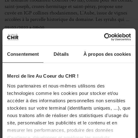
Le domaine rhodanien Courbis (40 ha), connu pour ses cornas,
saint-joseph, crozes-hermitage et saint-péray, propose une
cuvée en IGP collines rhodaniennes, L’Aube, issue de vignes
accolées à la parcelle historique du domaine. Les syrahs qui ...
09/02/2023 à 08h00
DÉCISION BUSINESS
INTERNATIONAL
Consentement
Détails
À propos des cookies
Dubaï suspend ses taxes sur les ventes
d’alcool
Dubaï a suspendu ses taxes de 30% sur les ventes d’alcool et
Merci de lire Au Coeur du CHR !
rendu le permis d’alcool gratuit. Cette décision devrait booster
Nos partenaires et nous-mêmes utilisons des
son attractivité auprès des touristes.
technologies comme les cookies pour stocker et/ou
09/02/2023 à 08h00
accéder à des informations personnelles non sensibles
stockées sur votre terminal (identifiants uniques, …), que
nous traitons afin de réaliser des statistiques d'usage du
site, personnaliser les publicités et le contenu et en
mesurer les performances, produire des données
d’audience, développer et améliorer les produits.