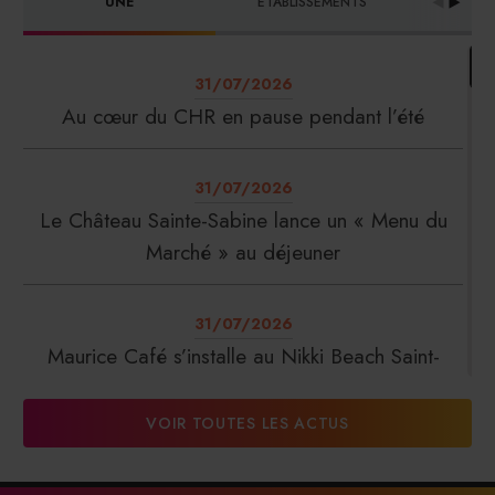
UNE
ETABLISSEMENTS
PRO
31/07/2026
Au cœur du CHR en pause pendant l’été
31/07/2026
Le Château Sainte-Sabine lance un « Menu du
Marché » au déjeuner
31/07/2026
Maurice Café s’installe au Nikki Beach Saint-
Tropez
VOIR TOUTES LES ACTUS
31/07/2026
DalterFood Group franchit les 200 millions