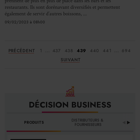
prennent de plus en plus de place dans les bars et les
restaurants. Ils sont dorénavant diversifiés et permettent
également de servir d’autres boissons, ...
09/02/2023 à 08h00
...
...
PRÉCÉDENT
1
437
438
439
440
441
694
SUIVANT
DÉCISION BUSINESS
DISTRIBUTEURS & 
PRODUITS
PRO
FOURNISSEURS