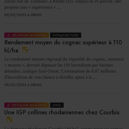
située rue de Tambour, à Reims (51). Depuis le 14 janvier, elle
propose une « expérience » ...
09/02/2023 à 08h00
DÉCISION BUSINESS
CONJONCTURE
Rendement moyen du cognac supérieur à 110
hl/ha
Le rendement moyen régional du vignoble du cognac, annoncé
« moyen », devrait dépasser les 110 hectolitres par hectare
attendus, indique Sud-Ouest. L’estimation de 8,87 millions
d’hectolitres de vins blancs à distiller aptes à la ...
09/02/2023 à 08h00
DÉCISION BUSINESS
VINS
Une IGP collines rhodaniennes chez Courbis