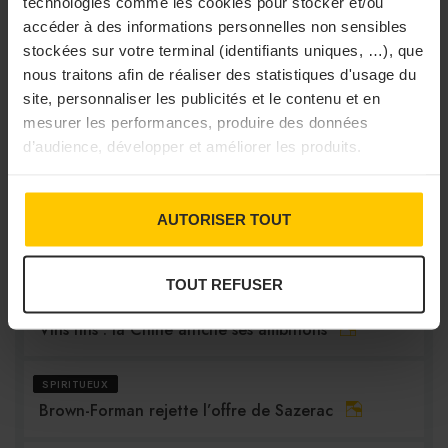
technologies comme les cookies pour stocker et/ou
...
...
PRÉCÉDENT
1
528
529
530
531
532
694
accéder à des informations personnelles non sensibles
SUIVANT
stockées sur votre terminal (identifiants uniques, …), que
nous traitons afin de réaliser des statistiques d'usage du
site, personnaliser les publicités et le contenu et en
mesurer les performances, produire des données
d’audience, développer et améliorer les produits.
DÉCISION BUSINESS
AUTORISER TOUT
DISTRIBUTEURS & 
PRODUITS
PRO
FOURNISSEURS
TOUT REFUSER
INTERNATIONAL
Vins fins : la Chine affiche ses ambitions
SPIRITUEUX
Brown-Forman rejette l’offre de Sazerac