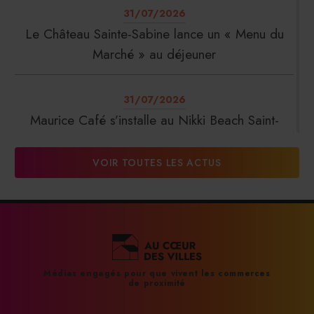
31/07/2026
Le Château Sainte-Sabine lance un « Menu du
Marché » au déjeuner
31/07/2026
Maurice Café s’installe au Nikki Beach Saint-
Tropez
VOIR TOUTES LES ACTUS
31/07/2026
DalterFood Group franchit les 200 millions
d’euros de chiffre d’affaires
31/07/2026
Médias engagés pour que vivent les commerces
de proximité
La Liste : La Réserve Paris de nouveau meilleur
hôtel du monde