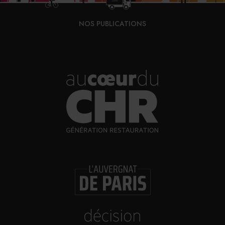
Vins fins : la Chine affiche ses ambitions
NOS PUBLICATIONS
31/07/2026
Brasserie Dupont : la bière saison, mais pas
que…
30/07/2026
Incendies : l’aide d’urgence rehaussée à 8 000 €
pour les indépendants, l’autoroute A63 réouverte
30/07/2026
Les Bold Woman Dinners de Veuve Clicquot de
retour
30/07/2026