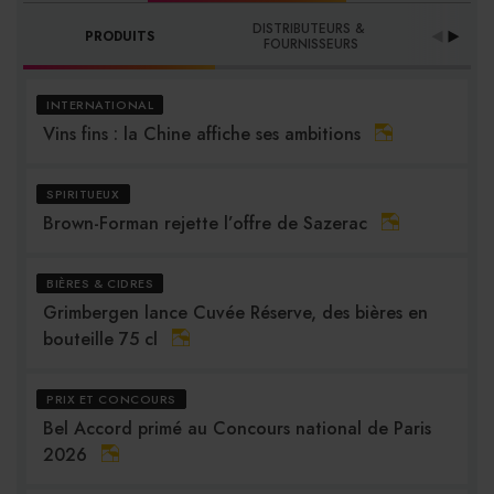
DISTRIBUTEURS & 
PRODUITS
PRO
FOURNISSEURS
INTERNATIONAL
Vins fins : la Chine affiche ses ambitions
SPIRITUEUX
Brown-Forman rejette l’offre de Sazerac
BIÈRES & CIDRES
Grimbergen lance Cuvée Réserve, des bières en
bouteille 75 cl
PRIX ET CONCOURS
Bel Accord primé au Concours national de Paris
2026