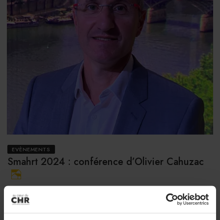
EVÈNEMENTS
Smahrt 2024 : conférence d’Olivier Cahuzac
Le Smahrt 2024 intègre l'écosystème de Sirha Food. Il aura
pour marraine, Andrée Rosier, MOF cuisine en 2009.
10/10/2023 à 12h47