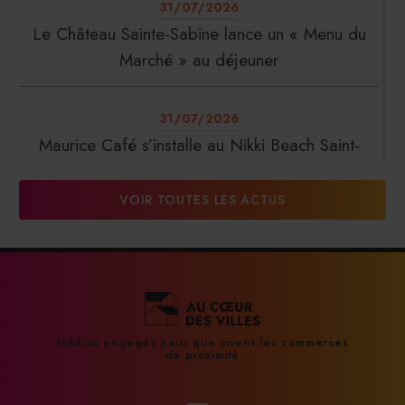
31/07/2026
Le Château Sainte-Sabine lance un « Menu du
Marché » au déjeuner
31/07/2026
Maurice Café s’installe au Nikki Beach Saint-
Tropez
VOIR TOUTES LES ACTUS
31/07/2026
DalterFood Group franchit les 200 millions
d’euros de chiffre d’affaires
31/07/2026
Médias engagés pour que vivent les commerces
de proximité
La Liste : La Réserve Paris de nouveau meilleur
hôtel du monde