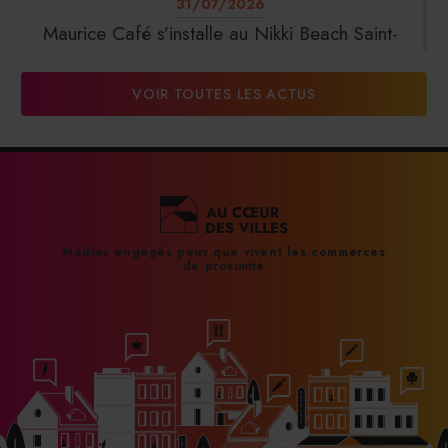
31/07/2026
Maurice Café s’installe au Nikki Beach Saint-
Tropez
VOIR TOUTES LES ACTUS
31/07/2026
DalterFood Group franchit les 200 millions
d’euros de chiffre d’affaires
31/07/2026
Médias engagés pour que vivent les commerces
de proximité
La Liste : La Réserve Paris de nouveau meilleur
hôtel du monde
31/07/2026
À Paris, le Doobie’s renaît sous la forme d’une
maison de collectionneur