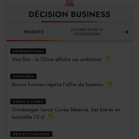
DÉCISION BUSINESS
DISTRIBUTEURS & 
PRODUITS
PRO
FOURNISSEURS
INTERNATIONAL
Vins fins : la Chine affiche ses ambitions
SPIRITUEUX
Brown-Forman rejette l’offre de Sazerac
BIÈRES & CIDRES
Grimbergen lance Cuvée Réserve, des bières en
bouteille 75 cl
PRIX ET CONCOURS